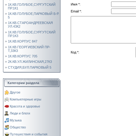
Имя *:
1К.КВ.ГОЛУБОЕ,СУРГУТСКИЙ
ПР.1К1
Email *:
1К.КВ.ГОЛУБОЕ,ПАРКОВЫЙ Б-Р.
5
1К.КВ.СТАРОАНДРЕЕВСКАЯ
УЛ.43К2
1К.КВ.ГОЛУБОЕ,СУРГУТСКИЙ
ПР.1К3
1К.КВ.КОРПУС 847
1К.КВ.ГЕОРГИЕВСКИЙ ПР-
Т,33К3
Код *:
1К.КВ.КОРПУС 705
2К.КВ.УЛ.ЖИЛИНСКАЯ,27К3
СТУДИЯ,БУЛ.ПАРКОВЫЙ 5
Категории раздела
Другое
Компьютерные игры
Красота и здоровье
Люди и блоги
Музыка
Общество
Путешествия и события