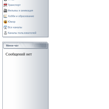
Транспорт
Фильмы и анимация
Хобби и образование
Юмор
Все каналы
Каналы пользователей
Мини-чат