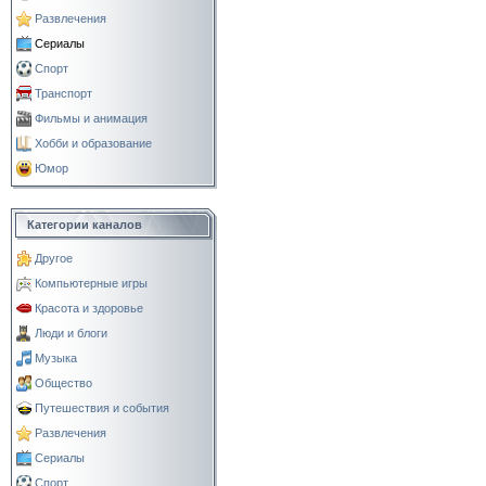
Развлечения
Сериалы
Спорт
Транспорт
Фильмы и анимация
Хобби и образование
Юмор
Категории каналов
Другое
Компьютерные игры
Красота и здоровье
Люди и блоги
Музыка
Общество
Путешествия и события
Развлечения
Сериалы
Спорт