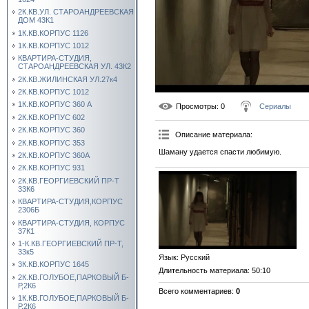
2К.КВ.УЛ. СТАРОАНДРЕЕВСКАЯ
ДОМ 43К1
1К.КВ.КОРПУС 1126
1К.КВ.КОРПУС 1012
КВАРТИРА-СТУДИЯ,
СТАРОАНДРЕЕВСКАЯ УЛ. 43К2
2К.КВ.ЖИЛИНСКАЯ УЛ.27к4
2К.КВ.КОРПУС 1012
1К.КВ.КОРПУС 360 А
Просмотры
: 0
Сериалы
2К.КВ.КОРПУС 602
2К.КВ.КОРПУС 360
Описание материала
:
2К.КВ.КОРПУС 353
Шаману удается спасти любимую.
2К.КВ.КОРПУС 360А
2К.КВ.КОРПУС 931
2К.КВ.ГЕОРГИЕВСКИЙ ПР-Т
33К6
КВАРТИРА-СТУДИЯ,КОРПУС
2306Б
КВАРТИРА-СТУДИЯ, КОРПУС
37К1
1-К.КВ.ГЕОРГИЕВСКИЙ ПР-Т,
33к5
Язык
: Русский
3К.КВ.КОРПУС 1645
Длительность материала
: 50:10
2К.КВ.ГОЛУБОЕ,ПАРКОВЫЙ Б-
Р,2К6
Всего комментариев
:
0
1К.КВ.ГОЛУБОЕ,ПАРКОВЫЙ Б-
Р,2К6