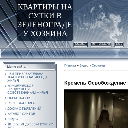
КВАРТИРЫ НА
СУТКИ В
ЗЕЛЕНОГРАДЕ
У ХОЗЯИНА
главная
регистрация
вход
Главная
»
Видео
»
Сериалы
Меню сайта
ЧЕМ ПРИВЛЕКАТЕЛЬНА
КРАТКОСРОЧНАЯ АРЕНДА
ЖИЛЬЯ
Кремень Освобождение 
КОММЕРЧЕСКОЕ
ПРЕДЛОЖЕНИЕ
СОБСТВЕННИКАМ ЖИЛЬЯ
ОБРАТНАЯ СВЯЗЬ
ГОСТЕВАЯ КНИГА
ДОСКА ОБЪЯВЛЕНИЙ
КАТАЛОГ САЙТОВ
ВИДЕО
1К.КВ.УЛ.АНДРЕЕВКА КОРПУС
1624