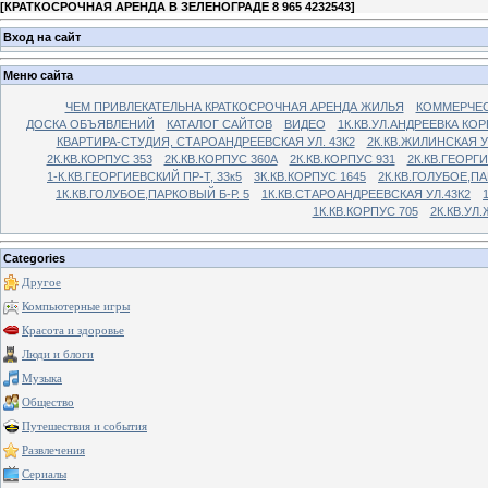
[
КРАТКОСРОЧНАЯ АРЕНДА В ЗЕЛЕНОГРАДЕ 8 965 4232543
]
Вход на сайт
Меню сайта
ЧЕМ ПРИВЛЕКАТЕЛЬНА КРАТКОСРОЧНАЯ АРЕНДА ЖИЛЬЯ
КОММЕРЧЕС
ДОСКА ОБЪЯВЛЕНИЙ
КАТАЛОГ САЙТОВ
ВИДЕО
1К.КВ.УЛ.АНДРЕЕВКА КОР
КВАРТИРА-СТУДИЯ, СТАРОАНДРЕЕВСКАЯ УЛ. 43К2
2К.КВ.ЖИЛИНСКАЯ У
2К.КВ.КОРПУС 353
2К.КВ.КОРПУС 360А
2К.КВ.КОРПУС 931
2К.КВ.ГЕОРГ
1-К.КВ.ГЕОРГИЕВСКИЙ ПР-Т, 33к5
3К.КВ.КОРПУС 1645
2К.КВ.ГОЛУБОЕ,ПА
1К.КВ.ГОЛУБОЕ,ПАРКОВЫЙ Б-Р. 5
1К.КВ.СТАРОАНДРЕЕВСКАЯ УЛ.43К2
1К.КВ.КОРПУС 705
2К.КВ.УЛ
Categories
Другое
Компьютерные игры
Красота и здоровье
Люди и блоги
Музыка
Общество
Путешествия и события
Развлечения
Сериалы