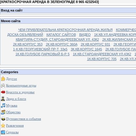
[
КРАТКОСРОЧНАЯ АРЕНДА В ЗЕЛЕНОГРАДЕ 8 965 4232543
]
Вход на сайт
Меню сайта
ЧЕМ ПРИВЛЕКАТЕЛЬНА КРАТКОСРОЧНАЯ АРЕНДА ЖИЛЬЯ
КОММЕРЧЕС
ДОСКА ОБЪЯВЛЕНИЙ
КАТАЛОГ САЙТОВ
ВИДЕО
1К.КВ.УЛ.АНДРЕЕВКА КОР
КВАРТИРА-СТУДИЯ, СТАРОАНДРЕЕВСКАЯ УЛ. 43К2
2К.КВ.ЖИЛИНСКАЯ У
2К.КВ.КОРПУС 353
2К.КВ.КОРПУС 360А
2К.КВ.КОРПУС 931
2К.КВ.ГЕОРГ
1-К.КВ.ГЕОРГИЕВСКИЙ ПР-Т, 33к5
3К.КВ.КОРПУС 1645
2К.КВ.ГОЛУБОЕ,ПА
1К.КВ.ГОЛУБОЕ,ПАРКОВЫЙ Б-Р. 5
1К.КВ.СТАРОАНДРЕЕВСКАЯ УЛ.43К2
1К.КВ.КОРПУС 705
2К.КВ.УЛ
Categories
Другое
Компьютерные игры
Красота и здоровье
Люди и блоги
Музыка
Общество
Путешествия и события
Развлечения
Сериалы