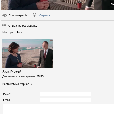
45
Просмотры
: 0
Сериалы
Описание материала
:
Мистерия Плюс
Язык
: Русский
Длительность материала
: 45:53
Всего комментариев
:
0
Имя *:
Email *: