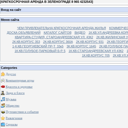
[
КРАТКОСРОЧНАЯ АРЕНДА В ЗЕЛЕНОГРАДЕ 8 965 4232543
]
Вход на сайт
Меню сайта
ЧЕМ ПРИВЛЕКАТЕЛЬНА КРАТКОСРОЧНАЯ АРЕНДА ЖИЛЬЯ
КОММЕРЧЕС
ДОСКА ОБЪЯВЛЕНИЙ
КАТАЛОГ САЙТОВ
ВИДЕО
1К.КВ.УЛ.АНДРЕЕВКА КОР
КВАРТИРА-СТУДИЯ, СТАРОАНДРЕЕВСКАЯ УЛ. 43К2
2К.КВ.ЖИЛИНСКАЯ У
2К.КВ.КОРПУС 353
2К.КВ.КОРПУС 360А
2К.КВ.КОРПУС 931
2К.КВ.ГЕОРГ
1-К.КВ.ГЕОРГИЕВСКИЙ ПР-Т, 33к5
3К.КВ.КОРПУС 1645
2К.КВ.ГОЛУБОЕ,ПА
1К.КВ.ГОЛУБОЕ,ПАРКОВЫЙ Б-Р. 5
1К.КВ.СТАРОАНДРЕЕВСКАЯ УЛ.43К2
1К.КВ.КОРПУС 705
2К.КВ.УЛ
Categories
Другое
Компьютерные игры
Красота и здоровье
Люди и блоги
Музыка
Общество
Путешествия и события
Развлечения
Сериалы