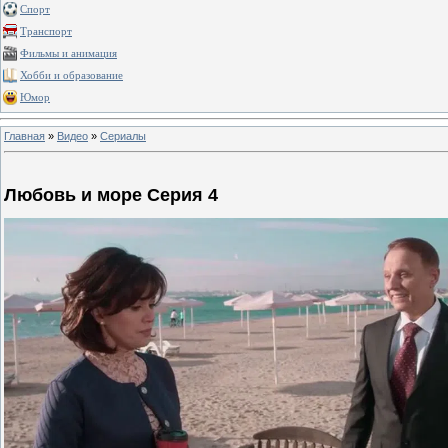
Спорт
Транспорт
Фильмы и анимация
Хобби и образование
Юмор
Главная
»
Видео
»
Сериалы
Любовь и море Серия 4