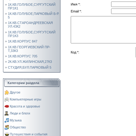
Имя *:
1К.КВ.ГОЛУБОЕ,СУРГУТСКИЙ
ПР.1К1
Email *:
1К.КВ.ГОЛУБОЕ,ПАРКОВЫЙ Б-Р.
5
1К.КВ.СТАРОАНДРЕЕВСКАЯ
УЛ.43К2
1К.КВ.ГОЛУБОЕ,СУРГУТСКИЙ
ПР.1К3
1К.КВ.КОРПУС 847
1К.КВ.ГЕОРГИЕВСКИЙ ПР-
Т,33К3
Код *:
1К.КВ.КОРПУС 705
2К.КВ.УЛ.ЖИЛИНСКАЯ,27К3
СТУДИЯ,БУЛ.ПАРКОВЫЙ 5
Категории раздела
Другое
Компьютерные игры
Красота и здоровье
Люди и блоги
Музыка
Общество
Путешествия и события