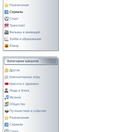
Развлечения
Сериалы
Спорт
Транспорт
Фильмы и анимация
Хобби и образование
Юмор
Категории каналов
Другое
Компьютерные игры
Красота и здоровье
Люди и блоги
Музыка
Общество
Путешествия и события
Развлечения
Сериалы
Спорт