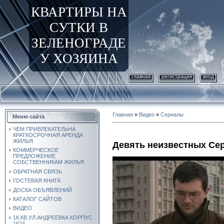
КВАРТИРЫ НА
СУТКИ В
ЗЕЛЕНОГРАДЕ
У ХОЗЯИНА
главная
регистрация
вход
Главная
»
Видео
»
Сериалы
Меню сайта
ЧЕМ ПРИВЛЕКАТЕЛЬНА
КРАТКОСРОЧНАЯ АРЕНДА
ЖИЛЬЯ
Девять неизвестных Сер
КОММЕРЧЕСКОЕ
ПРЕДЛОЖЕНИЕ
СОБСТВЕННИКАМ ЖИЛЬЯ
ОБРАТНАЯ СВЯЗЬ
ГОСТЕВАЯ КНИГА
ДОСКА ОБЪЯВЛЕНИЙ
КАТАЛОГ САЙТОВ
ВИДЕО
1К.КВ.УЛ.АНДРЕЕВКА КОРПУС
1624