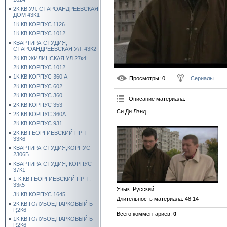
2К.КВ.УЛ. СТАРОАНДРЕЕВСКАЯ
ДОМ 43К1
1К.КВ.КОРПУС 1126
1К.КВ.КОРПУС 1012
КВАРТИРА-СТУДИЯ,
СТАРОАНДРЕЕВСКАЯ УЛ. 43К2
2К.КВ.ЖИЛИНСКАЯ УЛ.27к4
2К.КВ.КОРПУС 1012
1К.КВ.КОРПУС 360 А
Просмотры
: 0
Сериалы
2К.КВ.КОРПУС 602
2К.КВ.КОРПУС 360
Описание материала
:
2К.КВ.КОРПУС 353
Си Ди Лэнд
2К.КВ.КОРПУС 360А
2К.КВ.КОРПУС 931
2К.КВ.ГЕОРГИЕВСКИЙ ПР-Т
33К6
КВАРТИРА-СТУДИЯ,КОРПУС
2306Б
КВАРТИРА-СТУДИЯ, КОРПУС
37К1
1-К.КВ.ГЕОРГИЕВСКИЙ ПР-Т,
33к5
Язык
: Русский
3К.КВ.КОРПУС 1645
Длительность материала
: 48:14
2К.КВ.ГОЛУБОЕ,ПАРКОВЫЙ Б-
Р,2К6
Всего комментариев
:
0
1К.КВ.ГОЛУБОЕ,ПАРКОВЫЙ Б-
Р,2К6