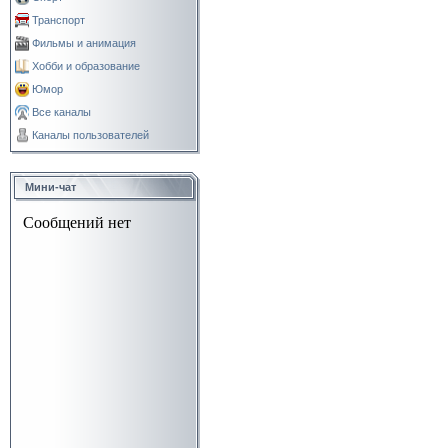
Транспорт
Фильмы и анимация
Хобби и образование
Юмор
Все каналы
Каналы пользователей
Мини-чат