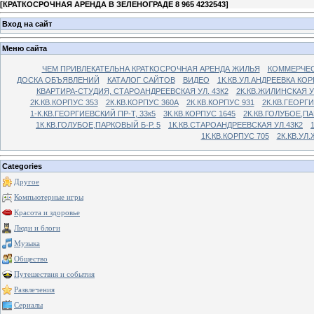
[
КРАТКОСРОЧНАЯ АРЕНДА В ЗЕЛЕНОГРАДЕ 8 965 4232543
]
Вход на сайт
Меню сайта
ЧЕМ ПРИВЛЕКАТЕЛЬНА КРАТКОСРОЧНАЯ АРЕНДА ЖИЛЬЯ
КОММЕРЧЕС
ДОСКА ОБЪЯВЛЕНИЙ
КАТАЛОГ САЙТОВ
ВИДЕО
1К.КВ.УЛ.АНДРЕЕВКА КОР
КВАРТИРА-СТУДИЯ, СТАРОАНДРЕЕВСКАЯ УЛ. 43К2
2К.КВ.ЖИЛИНСКАЯ У
2К.КВ.КОРПУС 353
2К.КВ.КОРПУС 360А
2К.КВ.КОРПУС 931
2К.КВ.ГЕОРГ
1-К.КВ.ГЕОРГИЕВСКИЙ ПР-Т, 33к5
3К.КВ.КОРПУС 1645
2К.КВ.ГОЛУБОЕ,ПА
1К.КВ.ГОЛУБОЕ,ПАРКОВЫЙ Б-Р. 5
1К.КВ.СТАРОАНДРЕЕВСКАЯ УЛ.43К2
1К.КВ.КОРПУС 705
2К.КВ.УЛ
Categories
Другое
Компьютерные игры
Красота и здоровье
Люди и блоги
Музыка
Общество
Путешествия и события
Развлечения
Сериалы