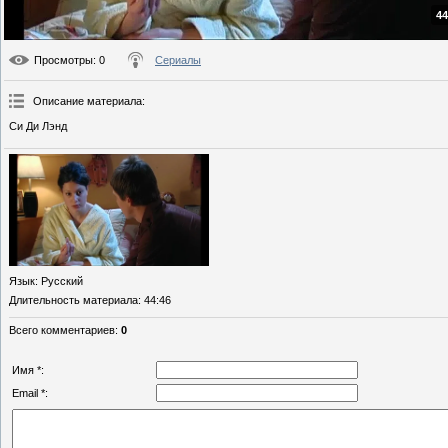
44
Просмотры
: 0
Сериалы
Описание материала
:
Си Ди Лэнд
Язык
: Русский
Длительность материала
: 44:46
Всего комментариев
:
0
Имя *:
Email *: