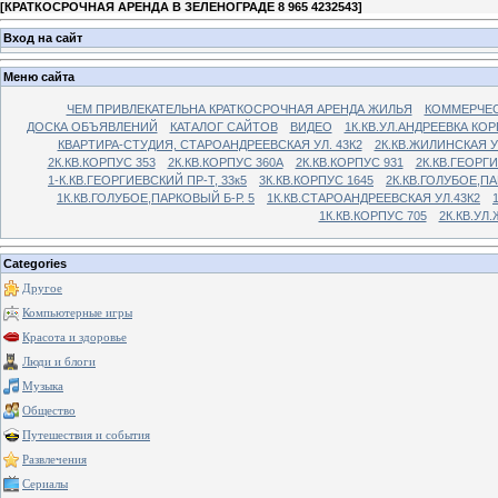
[
КРАТКОСРОЧНАЯ АРЕНДА В ЗЕЛЕНОГРАДЕ 8 965 4232543
]
Вход на сайт
Меню сайта
ЧЕМ ПРИВЛЕКАТЕЛЬНА КРАТКОСРОЧНАЯ АРЕНДА ЖИЛЬЯ
КОММЕРЧЕС
ДОСКА ОБЪЯВЛЕНИЙ
КАТАЛОГ САЙТОВ
ВИДЕО
1К.КВ.УЛ.АНДРЕЕВКА КОР
КВАРТИРА-СТУДИЯ, СТАРОАНДРЕЕВСКАЯ УЛ. 43К2
2К.КВ.ЖИЛИНСКАЯ У
2К.КВ.КОРПУС 353
2К.КВ.КОРПУС 360А
2К.КВ.КОРПУС 931
2К.КВ.ГЕОРГ
1-К.КВ.ГЕОРГИЕВСКИЙ ПР-Т, 33к5
3К.КВ.КОРПУС 1645
2К.КВ.ГОЛУБОЕ,ПА
1К.КВ.ГОЛУБОЕ,ПАРКОВЫЙ Б-Р. 5
1К.КВ.СТАРОАНДРЕЕВСКАЯ УЛ.43К2
1К.КВ.КОРПУС 705
2К.КВ.УЛ
Categories
Другое
Компьютерные игры
Красота и здоровье
Люди и блоги
Музыка
Общество
Путешествия и события
Развлечения
Сериалы