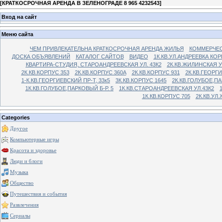
[
КРАТКОСРОЧНАЯ АРЕНДА В ЗЕЛЕНОГРАДЕ 8 965 4232543
]
Вход на сайт
Меню сайта
ЧЕМ ПРИВЛЕКАТЕЛЬНА КРАТКОСРОЧНАЯ АРЕНДА ЖИЛЬЯ
КОММЕРЧЕС
ДОСКА ОБЪЯВЛЕНИЙ
КАТАЛОГ САЙТОВ
ВИДЕО
1К.КВ.УЛ.АНДРЕЕВКА КОР
КВАРТИРА-СТУДИЯ, СТАРОАНДРЕЕВСКАЯ УЛ. 43К2
2К.КВ.ЖИЛИНСКАЯ У
2К.КВ.КОРПУС 353
2К.КВ.КОРПУС 360А
2К.КВ.КОРПУС 931
2К.КВ.ГЕОРГ
1-К.КВ.ГЕОРГИЕВСКИЙ ПР-Т, 33к5
3К.КВ.КОРПУС 1645
2К.КВ.ГОЛУБОЕ,ПА
1К.КВ.ГОЛУБОЕ,ПАРКОВЫЙ Б-Р. 5
1К.КВ.СТАРОАНДРЕЕВСКАЯ УЛ.43К2
1К.КВ.КОРПУС 705
2К.КВ.УЛ
Categories
Другое
Компьютерные игры
Красота и здоровье
Люди и блоги
Музыка
Общество
Путешествия и события
Развлечения
Сериалы