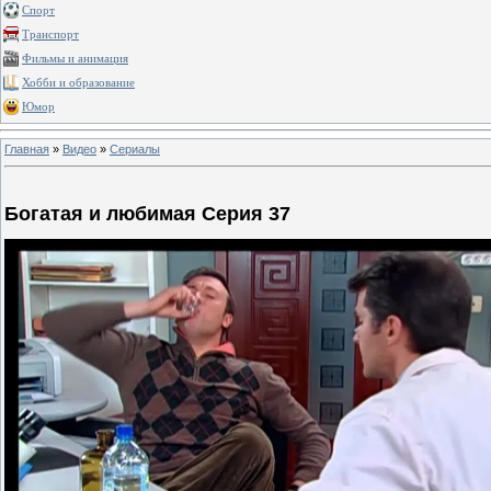
Спорт
Транспорт
Фильмы и анимация
Хобби и образование
Юмор
Главная
»
Видео
»
Сериалы
Богатая и любимая Серия 37