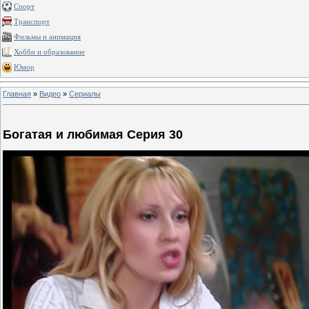
Спорт
Транспорт
Фильмы и анимация
Хобби и образование
Юмор
Главная
»
Видео
»
Сериалы
Богатая и любимая Серия 30