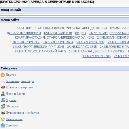
[
КРАТКОСРОЧНАЯ АРЕНДА В ЗЕЛЕНОГРАДЕ 8 965 4232543
]
Вход на сайт
Меню сайта
ЧЕМ ПРИВЛЕКАТЕЛЬНА КРАТКОСРОЧНАЯ АРЕНДА ЖИЛЬЯ
КОММЕРЧЕС
ДОСКА ОБЪЯВЛЕНИЙ
КАТАЛОГ САЙТОВ
ВИДЕО
1К.КВ.УЛ.АНДРЕЕВКА КОР
КВАРТИРА-СТУДИЯ, СТАРОАНДРЕЕВСКАЯ УЛ. 43К2
2К.КВ.ЖИЛИНСКАЯ У
2К.КВ.КОРПУС 353
2К.КВ.КОРПУС 360А
2К.КВ.КОРПУС 931
2К.КВ.ГЕОРГ
1-К.КВ.ГЕОРГИЕВСКИЙ ПР-Т, 33к5
3К.КВ.КОРПУС 1645
2К.КВ.ГОЛУБОЕ,ПА
1К.КВ.ГОЛУБОЕ,ПАРКОВЫЙ Б-Р. 5
1К.КВ.СТАРОАНДРЕЕВСКАЯ УЛ.43К2
1К.КВ.КОРПУС 705
2К.КВ.УЛ
Categories
Другое
Компьютерные игры
Красота и здоровье
Люди и блоги
Музыка
Общество
Путешествия и события
Развлечения
Сериалы