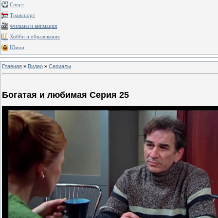
Спорт
Транспорт
Фильмы и анимация
Хобби и образование
Юмор
Главная
»
Видео
»
Сериалы
Богатая и любимая Серия 25