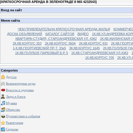
[
КРАТКОСРОЧНАЯ АРЕНДА В ЗЕЛЕНОГРАДЕ 8 965 4232543
]
Вход на сайт
Меню сайта
ЧЕМ ПРИВЛЕКАТЕЛЬНА КРАТКОСРОЧНАЯ АРЕНДА ЖИЛЬЯ
КОММЕРЧЕС
ДОСКА ОБЪЯВЛЕНИЙ
КАТАЛОГ САЙТОВ
ВИДЕО
1К.КВ.УЛ.АНДРЕЕВКА КОР
КВАРТИРА-СТУДИЯ, СТАРОАНДРЕЕВСКАЯ УЛ. 43К2
2К.КВ.ЖИЛИНСКАЯ У
2К.КВ.КОРПУС 353
2К.КВ.КОРПУС 360А
2К.КВ.КОРПУС 931
2К.КВ.ГЕОРГ
1-К.КВ.ГЕОРГИЕВСКИЙ ПР-Т, 33к5
3К.КВ.КОРПУС 1645
2К.КВ.ГОЛУБОЕ,ПА
1К.КВ.ГОЛУБОЕ,ПАРКОВЫЙ Б-Р. 5
1К.КВ.СТАРОАНДРЕЕВСКАЯ УЛ.43К2
1К.КВ.КОРПУС 705
2К.КВ.УЛ
Categories
Другое
Компьютерные игры
Красота и здоровье
Люди и блоги
Музыка
Общество
Путешествия и события
Развлечения
Сериалы