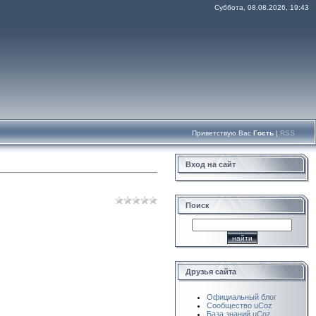
Суббота, 08.08.2026, 19:43
Приветствую Вас
Гость
|
RSS
Вход на сайт
Поиск
Друзья сайта
Официальный блог
Сообщество uCoz
База знаний uCoz