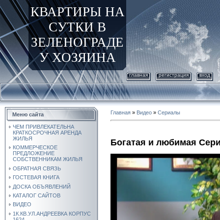
КВАРТИРЫ НА
СУТКИ В
ЗЕЛЕНОГРАДЕ
У ХОЗЯИНА
главная
регистрация
вход
Главная
»
Видео
»
Сериалы
Меню сайта
ЧЕМ ПРИВЛЕКАТЕЛЬНА
КРАТКОСРОЧНАЯ АРЕНДА
ЖИЛЬЯ
Богатая и любимая Сери
КОММЕРЧЕСКОЕ
ПРЕДЛОЖЕНИЕ
СОБСТВЕННИКАМ ЖИЛЬЯ
ОБРАТНАЯ СВЯЗЬ
ГОСТЕВАЯ КНИГА
ДОСКА ОБЪЯВЛЕНИЙ
КАТАЛОГ САЙТОВ
ВИДЕО
1К.КВ.УЛ.АНДРЕЕВКА КОРПУС
1624