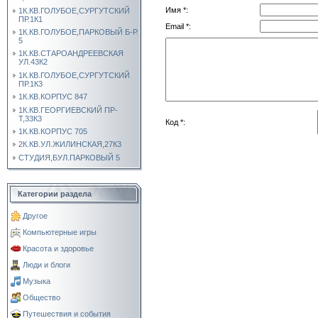
Имя *:
1К.КВ.ГОЛУБОЕ,СУРГУТСКИЙ
ПР.1К1
Email *:
1К.КВ.ГОЛУБОЕ,ПАРКОВЫЙ Б-Р.
5
1К.КВ.СТАРОАНДРЕЕВСКАЯ
УЛ.43К2
1К.КВ.ГОЛУБОЕ,СУРГУТСКИЙ
ПР.1К3
1К.КВ.КОРПУС 847
1К.КВ.ГЕОРГИЕВСКИЙ ПР-
Т,33К3
Код *:
1К.КВ.КОРПУС 705
2К.КВ.УЛ.ЖИЛИНСКАЯ,27К3
СТУДИЯ,БУЛ.ПАРКОВЫЙ 5
Категории раздела
Другое
Компьютерные игры
Красота и здоровье
Люди и блоги
Музыка
Общество
Путешествия и события