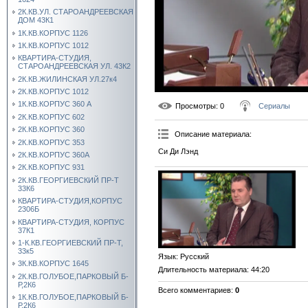
2К.КВ.УЛ. СТАРОАНДРЕЕВСКАЯ
ДОМ 43К1
1К.КВ.КОРПУС 1126
1К.КВ.КОРПУС 1012
КВАРТИРА-СТУДИЯ,
СТАРОАНДРЕЕВСКАЯ УЛ. 43К2
2К.КВ.ЖИЛИНСКАЯ УЛ.27к4
2К.КВ.КОРПУС 1012
1К.КВ.КОРПУС 360 А
Просмотры
: 0
Сериалы
2К.КВ.КОРПУС 602
2К.КВ.КОРПУС 360
Описание материала
:
2К.КВ.КОРПУС 353
Си Ди Лэнд
2К.КВ.КОРПУС 360А
2К.КВ.КОРПУС 931
2К.КВ.ГЕОРГИЕВСКИЙ ПР-Т
33К6
КВАРТИРА-СТУДИЯ,КОРПУС
2306Б
КВАРТИРА-СТУДИЯ, КОРПУС
37К1
1-К.КВ.ГЕОРГИЕВСКИЙ ПР-Т,
33к5
Язык
: Русский
3К.КВ.КОРПУС 1645
Длительность материала
: 44:20
2К.КВ.ГОЛУБОЕ,ПАРКОВЫЙ Б-
Р,2К6
Всего комментариев
:
0
1К.КВ.ГОЛУБОЕ,ПАРКОВЫЙ Б-
Р,2К6