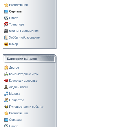
Развлечения
Сериалы
Спорт
Транспорт
Фильмы и анимация
Хобби и образование
Юмор
Категории каналов
Другое
Компьютерные игры
Красота и здоровье
Люди и блоги
Музыка
Общество
Путешествия и события
Развлечения
Сериалы
Спорт