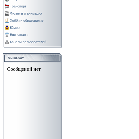
Транспорт
Фильмы и анимация
Хобби и образование
Юмор
Все каналы
Каналы пользователей
Мини-чат