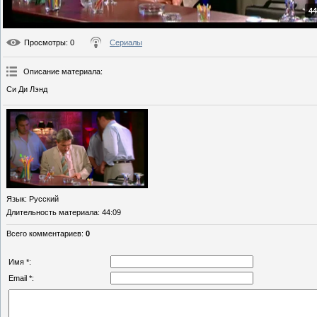
44
Просмотры
: 0
Сериалы
Описание материала
:
Си Ди Лэнд
Язык
: Русский
Длительность материала
: 44:09
Всего комментариев
:
0
Имя *:
Email *: