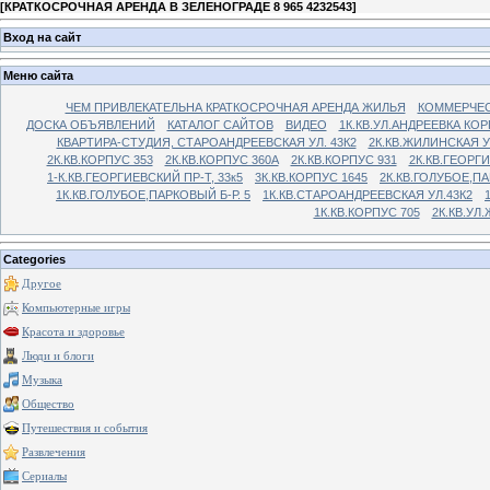
[
КРАТКОСРОЧНАЯ АРЕНДА В ЗЕЛЕНОГРАДЕ 8 965 4232543
]
Вход на сайт
Меню сайта
ЧЕМ ПРИВЛЕКАТЕЛЬНА КРАТКОСРОЧНАЯ АРЕНДА ЖИЛЬЯ
КОММЕРЧЕС
ДОСКА ОБЪЯВЛЕНИЙ
КАТАЛОГ САЙТОВ
ВИДЕО
1К.КВ.УЛ.АНДРЕЕВКА КОР
КВАРТИРА-СТУДИЯ, СТАРОАНДРЕЕВСКАЯ УЛ. 43К2
2К.КВ.ЖИЛИНСКАЯ У
2К.КВ.КОРПУС 353
2К.КВ.КОРПУС 360А
2К.КВ.КОРПУС 931
2К.КВ.ГЕОРГ
1-К.КВ.ГЕОРГИЕВСКИЙ ПР-Т, 33к5
3К.КВ.КОРПУС 1645
2К.КВ.ГОЛУБОЕ,ПА
1К.КВ.ГОЛУБОЕ,ПАРКОВЫЙ Б-Р. 5
1К.КВ.СТАРОАНДРЕЕВСКАЯ УЛ.43К2
1К.КВ.КОРПУС 705
2К.КВ.УЛ
Categories
Другое
Компьютерные игры
Красота и здоровье
Люди и блоги
Музыка
Общество
Путешествия и события
Развлечения
Сериалы