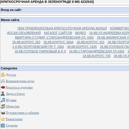
[
КРАТКОСРОЧНАЯ АРЕНДА В ЗЕЛЕНОГРАДЕ 8 965 4232543
]
Вход на сайт
Меню сайта
ЧЕМ ПРИВЛЕКАТЕЛЬНА КРАТКОСРОЧНАЯ АРЕНДА ЖИЛЬЯ
КОММЕРЧЕС
ДОСКА ОБЪЯВЛЕНИЙ
КАТАЛОГ САЙТОВ
ВИДЕО
1К.КВ.УЛ.АНДРЕЕВКА КОР
КВАРТИРА-СТУДИЯ, СТАРОАНДРЕЕВСКАЯ УЛ. 43К2
2К.КВ.ЖИЛИНСКАЯ У
2К.КВ.КОРПУС 353
2К.КВ.КОРПУС 360А
2К.КВ.КОРПУС 931
2К.КВ.ГЕОРГ
1-К.КВ.ГЕОРГИЕВСКИЙ ПР-Т, 33к5
3К.КВ.КОРПУС 1645
2К.КВ.ГОЛУБОЕ,ПА
1К.КВ.ГОЛУБОЕ,ПАРКОВЫЙ Б-Р. 5
1К.КВ.СТАРОАНДРЕЕВСКАЯ УЛ.43К2
1К.КВ.КОРПУС 705
2К.КВ.УЛ
Categories
Другое
Компьютерные игры
Красота и здоровье
Люди и блоги
Музыка
Общество
Путешествия и события
Развлечения
Сериалы