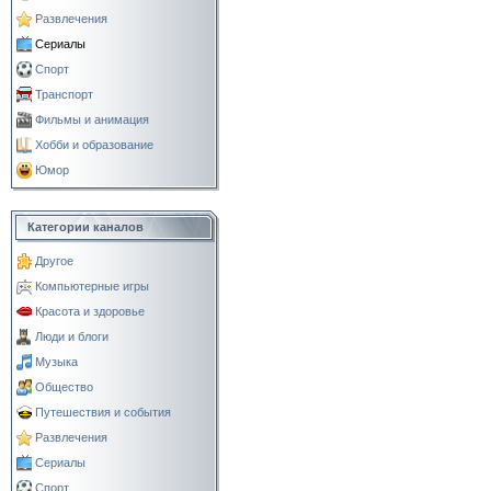
Развлечения
Сериалы
Спорт
Транспорт
Фильмы и анимация
Хобби и образование
Юмор
Категории каналов
Другое
Компьютерные игры
Красота и здоровье
Люди и блоги
Музыка
Общество
Путешествия и события
Развлечения
Сериалы
Спорт