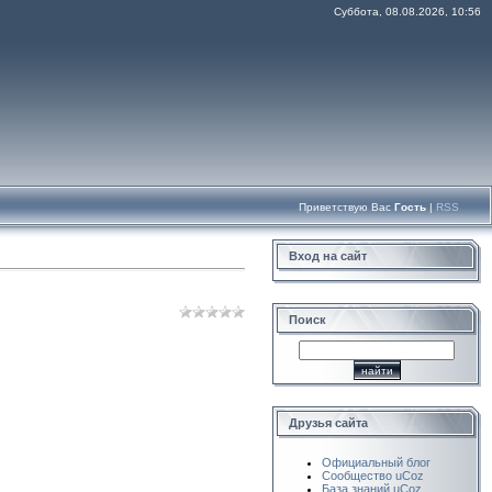
Суббота, 08.08.2026, 10:56
Приветствую Вас
Гость
|
RSS
Вход на сайт
Поиск
Друзья сайта
Официальный блог
Сообщество uCoz
База знаний uCoz