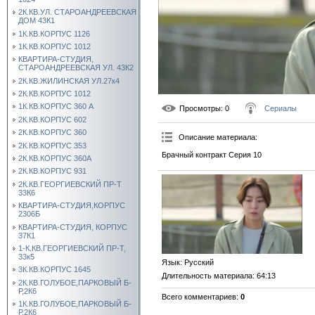
2К.КВ.УЛ. СТАРОАНДРЕЕВСКАЯ
ДОМ 43К1
1К.КВ.КОРПУС 1126
1К.КВ.КОРПУС 1012
КВАРТИРА-СТУДИЯ,
СТАРОАНДРЕЕВСКАЯ УЛ. 43К2
2К.КВ.ЖИЛИНСКАЯ УЛ.27к4
2К.КВ.КОРПУС 1012
1К.КВ.КОРПУС 360 А
Просмотры
: 0
Сериалы
2К.КВ.КОРПУС 602
2К.КВ.КОРПУС 360
Описание материала
:
2К.КВ.КОРПУС 353
Брачный контракт Серия 10
2К.КВ.КОРПУС 360А
2К.КВ.КОРПУС 931
2К.КВ.ГЕОРГИЕВСКИЙ ПР-Т
33К6
КВАРТИРА-СТУДИЯ,КОРПУС
2306Б
КВАРТИРА-СТУДИЯ, КОРПУС
37К1
1-К.КВ.ГЕОРГИЕВСКИЙ ПР-Т,
33к5
Язык
: Русский
3К.КВ.КОРПУС 1645
Длительность материала
: 64:13
2К.КВ.ГОЛУБОЕ,ПАРКОВЫЙ Б-
Р,2К6
Всего комментариев
:
0
1К.КВ.ГОЛУБОЕ,ПАРКОВЫЙ Б-
Р,2К6