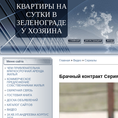
КВАРТИРЫ НА
СУТКИ В
ЗЕЛЕНОГРАДЕ
У ХОЗЯИНА
главная
регистрация
вход
Главная
»
Видео
»
Сериалы
Меню сайта
ЧЕМ ПРИВЛЕКАТЕЛЬНА
КРАТКОСРОЧНАЯ АРЕНДА
ЖИЛЬЯ
Брачный контракт Серия
КОММЕРЧЕСКОЕ
ПРЕДЛОЖЕНИЕ
СОБСТВЕННИКАМ ЖИЛЬЯ
ОБРАТНАЯ СВЯЗЬ
ГОСТЕВАЯ КНИГА
ДОСКА ОБЪЯВЛЕНИЙ
КАТАЛОГ САЙТОВ
ВИДЕО
1К.КВ.УЛ.АНДРЕЕВКА КОРПУС
1624