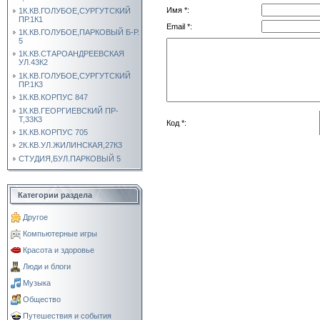
Имя *:
1К.КВ.ГОЛУБОЕ,СУРГУТСКИЙ
ПР.1К1
Email *:
1К.КВ.ГОЛУБОЕ,ПАРКОВЫЙ Б-Р.
5
1К.КВ.СТАРОАНДРЕЕВСКАЯ
УЛ.43К2
1К.КВ.ГОЛУБОЕ,СУРГУТСКИЙ
ПР.1К3
1К.КВ.КОРПУС 847
1К.КВ.ГЕОРГИЕВСКИЙ ПР-
Т,33К3
Код *:
1К.КВ.КОРПУС 705
2К.КВ.УЛ.ЖИЛИНСКАЯ,27К3
СТУДИЯ,БУЛ.ПАРКОВЫЙ 5
Категории раздела
Другое
Компьютерные игры
Красота и здоровье
Люди и блоги
Музыка
Общество
Путешествия и события