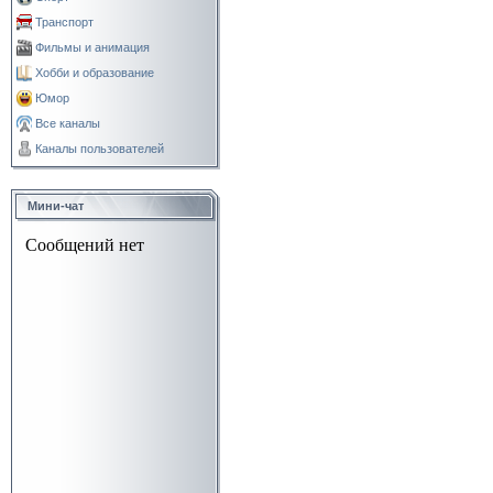
Транспорт
Фильмы и анимация
Хобби и образование
Юмор
Все каналы
Каналы пользователей
Мини-чат