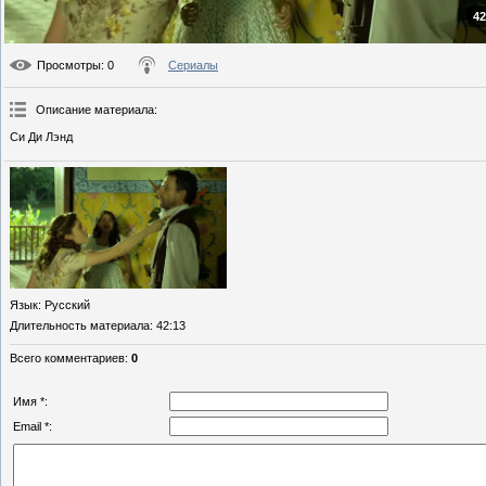
42
Просмотры
: 0
Сериалы
Описание материала
:
Си Ди Лэнд
Язык
: Русский
Длительность материала
: 42:13
Всего комментариев
:
0
Имя *:
Email *: