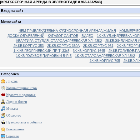
[
КРАТКОСРОЧНАЯ АРЕНДА В ЗЕЛЕНОГРАДЕ 8 965 4232543
]
Вход на сайт
Меню сайта
ЧЕМ ПРИВЛЕКАТЕЛЬНА КРАТКОСРОЧНАЯ АРЕНДА ЖИЛЬЯ
КОММЕРЧЕС
ДОСКА ОБЪЯВЛЕНИЙ
КАТАЛОГ САЙТОВ
ВИДЕО
1К.КВ.УЛ.АНДРЕЕВКА КОР
КВАРТИРА-СТУДИЯ, СТАРОАНДРЕЕВСКАЯ УЛ. 43К2
2К.КВ.ЖИЛИНСКАЯ У
2К.КВ.КОРПУС 353
2К.КВ.КОРПУС 360А
2К.КВ.КОРПУС 931
2К.КВ.ГЕОРГ
1-К.КВ.ГЕОРГИЕВСКИЙ ПР-Т, 33к5
3К.КВ.КОРПУС 1645
2К.КВ.ГОЛУБОЕ,ПА
1К.КВ.ГОЛУБОЕ,ПАРКОВЫЙ Б-Р. 5
1К.КВ.СТАРОАНДРЕЕВСКАЯ УЛ.43К2
1К.КВ.КОРПУС 705
2К.КВ.УЛ
Categories
Другое
Компьютерные игры
Красота и здоровье
Люди и блоги
Музыка
Общество
Путешествия и события
Развлечения
Сериалы