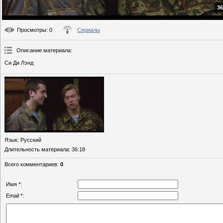
36
Просмотры
: 0
Сериалы
Описание материала
:
Си Ди Лэнд
Язык
: Русский
Длительность материала
: 36:18
Всего комментариев
:
0
Имя *:
Email *: