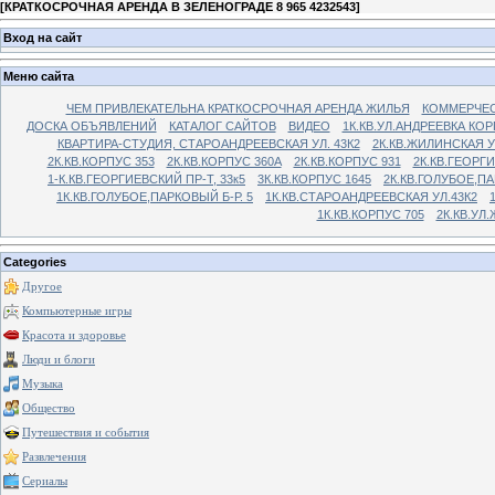
[
КРАТКОСРОЧНАЯ АРЕНДА В ЗЕЛЕНОГРАДЕ 8 965 4232543
]
Вход на сайт
Меню сайта
ЧЕМ ПРИВЛЕКАТЕЛЬНА КРАТКОСРОЧНАЯ АРЕНДА ЖИЛЬЯ
КОММЕРЧЕС
ДОСКА ОБЪЯВЛЕНИЙ
КАТАЛОГ САЙТОВ
ВИДЕО
1К.КВ.УЛ.АНДРЕЕВКА КОР
КВАРТИРА-СТУДИЯ, СТАРОАНДРЕЕВСКАЯ УЛ. 43К2
2К.КВ.ЖИЛИНСКАЯ У
2К.КВ.КОРПУС 353
2К.КВ.КОРПУС 360А
2К.КВ.КОРПУС 931
2К.КВ.ГЕОРГ
1-К.КВ.ГЕОРГИЕВСКИЙ ПР-Т, 33к5
3К.КВ.КОРПУС 1645
2К.КВ.ГОЛУБОЕ,ПА
1К.КВ.ГОЛУБОЕ,ПАРКОВЫЙ Б-Р. 5
1К.КВ.СТАРОАНДРЕЕВСКАЯ УЛ.43К2
1К.КВ.КОРПУС 705
2К.КВ.УЛ
Categories
Другое
Компьютерные игры
Красота и здоровье
Люди и блоги
Музыка
Общество
Путешествия и события
Развлечения
Сериалы