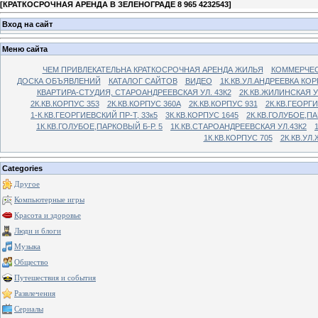
[
КРАТКОСРОЧНАЯ АРЕНДА В ЗЕЛЕНОГРАДЕ 8 965 4232543
]
Вход на сайт
Меню сайта
ЧЕМ ПРИВЛЕКАТЕЛЬНА КРАТКОСРОЧНАЯ АРЕНДА ЖИЛЬЯ
КОММЕРЧЕС
ДОСКА ОБЪЯВЛЕНИЙ
КАТАЛОГ САЙТОВ
ВИДЕО
1К.КВ.УЛ.АНДРЕЕВКА КОР
КВАРТИРА-СТУДИЯ, СТАРОАНДРЕЕВСКАЯ УЛ. 43К2
2К.КВ.ЖИЛИНСКАЯ У
2К.КВ.КОРПУС 353
2К.КВ.КОРПУС 360А
2К.КВ.КОРПУС 931
2К.КВ.ГЕОРГ
1-К.КВ.ГЕОРГИЕВСКИЙ ПР-Т, 33к5
3К.КВ.КОРПУС 1645
2К.КВ.ГОЛУБОЕ,ПА
1К.КВ.ГОЛУБОЕ,ПАРКОВЫЙ Б-Р. 5
1К.КВ.СТАРОАНДРЕЕВСКАЯ УЛ.43К2
1К.КВ.КОРПУС 705
2К.КВ.УЛ
Categories
Другое
Компьютерные игры
Красота и здоровье
Люди и блоги
Музыка
Общество
Путешествия и события
Развлечения
Сериалы