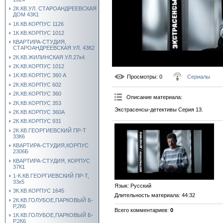
2К.КВ.УЛ. СТАРОАНДРЕЕВСКАЯ
ДОМ 43К1
1К.КВ.КОРПУС 1126
1К.КВ.КОРПУС 1012
КВАРТИРА-СТУДИЯ,
СТАРОАНДРЕЕВСКАЯ УЛ. 43К2
2К.КВ.ЖИЛИНСКАЯ УЛ.27к4
2К.КВ.КОРПУС 1012
1К.КВ.КОРПУС 360 А
Просмотры
: 0
Сериалы
2К.КВ.КОРПУС 602
2К.КВ.КОРПУС 360
Описание материала
:
2К.КВ.КОРПУС 353
Экстрасенсы-детективы Серия 13.
2К.КВ.КОРПУС 360А
2К.КВ.КОРПУС 931
2К.КВ.ГЕОРГИЕВСКИЙ ПР-Т
33К6
КВАРТИРА-СТУДИЯ,КОРПУС
2306Б
КВАРТИРА-СТУДИЯ, КОРПУС
37К1
1-К.КВ.ГЕОРГИЕВСКИЙ ПР-Т,
33к5
Язык
: Русский
3К.КВ.КОРПУС 1645
Длительность материала
: 44:32
2К.КВ.ГОЛУБОЕ,ПАРКОВЫЙ Б-
Р,2К6
Всего комментариев
:
0
1К.КВ.ГОЛУБОЕ,ПАРКОВЫЙ Б-
Р,2К6