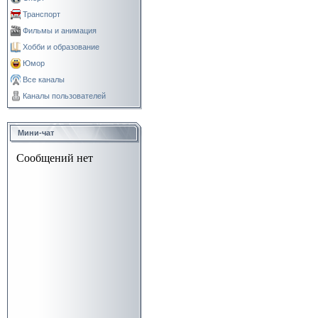
Транспорт
Фильмы и анимация
Хобби и образование
Юмор
Все каналы
Каналы пользователей
Мини-чат