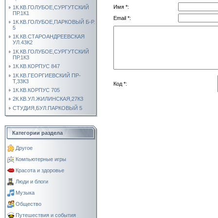
Имя *:
1К.КВ.ГОЛУБОЕ,СУРГУТСКИЙ
ПР.1К1
Email *:
1К.КВ.ГОЛУБОЕ,ПАРКОВЫЙ Б-Р.
5
1К.КВ.СТАРОАНДРЕЕВСКАЯ
УЛ.43К2
1К.КВ.ГОЛУБОЕ,СУРГУТСКИЙ
ПР.1К3
1К.КВ.КОРПУС 847
1К.КВ.ГЕОРГИЕВСКИЙ ПР-
Т,33К3
Код *:
1К.КВ.КОРПУС 705
2К.КВ.УЛ.ЖИЛИНСКАЯ,27К3
СТУДИЯ,БУЛ.ПАРКОВЫЙ 5
Категории раздела
Другое
Компьютерные игры
Красота и здоровье
Люди и блоги
Музыка
Общество
Путешествия и события