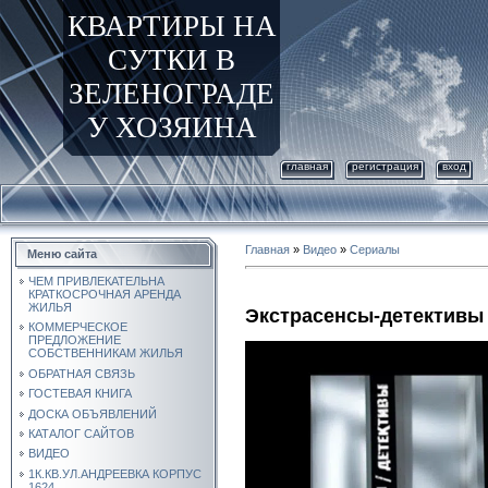
КВАРТИРЫ НА
СУТКИ В
ЗЕЛЕНОГРАДЕ
У ХОЗЯИНА
главная
регистрация
вход
Главная
»
Видео
»
Сериалы
Меню сайта
ЧЕМ ПРИВЛЕКАТЕЛЬНА
КРАТКОСРОЧНАЯ АРЕНДА
ЖИЛЬЯ
Экстрасенсы-детективы
КОММЕРЧЕСКОЕ
ПРЕДЛОЖЕНИЕ
СОБСТВЕННИКАМ ЖИЛЬЯ
ОБРАТНАЯ СВЯЗЬ
ГОСТЕВАЯ КНИГА
ДОСКА ОБЪЯВЛЕНИЙ
КАТАЛОГ САЙТОВ
ВИДЕО
1К.КВ.УЛ.АНДРЕЕВКА КОРПУС
1624