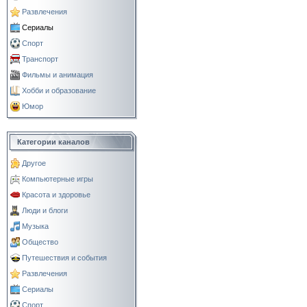
Развлечения
Сериалы
Спорт
Транспорт
Фильмы и анимация
Хобби и образование
Юмор
Категории каналов
Другое
Компьютерные игры
Красота и здоровье
Люди и блоги
Музыка
Общество
Путешествия и события
Развлечения
Сериалы
Спорт