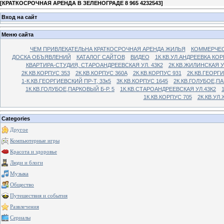
[
КРАТКОСРОЧНАЯ АРЕНДА В ЗЕЛЕНОГРАДЕ 8 965 4232543
]
Вход на сайт
Меню сайта
ЧЕМ ПРИВЛЕКАТЕЛЬНА КРАТКОСРОЧНАЯ АРЕНДА ЖИЛЬЯ
КОММЕРЧЕС
ДОСКА ОБЪЯВЛЕНИЙ
КАТАЛОГ САЙТОВ
ВИДЕО
1К.КВ.УЛ.АНДРЕЕВКА КОР
КВАРТИРА-СТУДИЯ, СТАРОАНДРЕЕВСКАЯ УЛ. 43К2
2К.КВ.ЖИЛИНСКАЯ У
2К.КВ.КОРПУС 353
2К.КВ.КОРПУС 360А
2К.КВ.КОРПУС 931
2К.КВ.ГЕОРГ
1-К.КВ.ГЕОРГИЕВСКИЙ ПР-Т, 33к5
3К.КВ.КОРПУС 1645
2К.КВ.ГОЛУБОЕ,ПА
1К.КВ.ГОЛУБОЕ,ПАРКОВЫЙ Б-Р. 5
1К.КВ.СТАРОАНДРЕЕВСКАЯ УЛ.43К2
1К.КВ.КОРПУС 705
2К.КВ.УЛ
Categories
Другое
Компьютерные игры
Красота и здоровье
Люди и блоги
Музыка
Общество
Путешествия и события
Развлечения
Сериалы