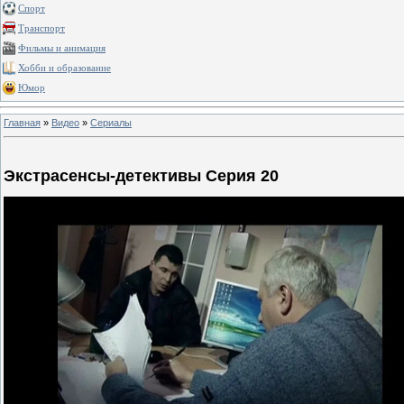
Спорт
Транспорт
Фильмы и анимация
Хобби и образование
Юмор
Главная
»
Видео
»
Сериалы
Экстрасенсы-детективы Серия 20