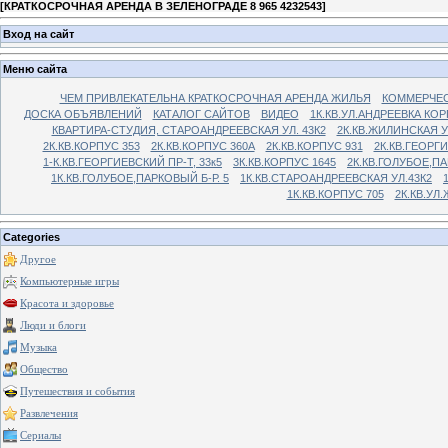
[
КРАТКОСРОЧНАЯ АРЕНДА В ЗЕЛЕНОГРАДЕ 8 965 4232543
]
Вход на сайт
Меню сайта
ЧЕМ ПРИВЛЕКАТЕЛЬНА КРАТКОСРОЧНАЯ АРЕНДА ЖИЛЬЯ
КОММЕРЧЕС
ДОСКА ОБЪЯВЛЕНИЙ
КАТАЛОГ САЙТОВ
ВИДЕО
1К.КВ.УЛ.АНДРЕЕВКА КОР
КВАРТИРА-СТУДИЯ, СТАРОАНДРЕЕВСКАЯ УЛ. 43К2
2К.КВ.ЖИЛИНСКАЯ У
2К.КВ.КОРПУС 353
2К.КВ.КОРПУС 360А
2К.КВ.КОРПУС 931
2К.КВ.ГЕОРГ
1-К.КВ.ГЕОРГИЕВСКИЙ ПР-Т, 33к5
3К.КВ.КОРПУС 1645
2К.КВ.ГОЛУБОЕ,ПА
1К.КВ.ГОЛУБОЕ,ПАРКОВЫЙ Б-Р. 5
1К.КВ.СТАРОАНДРЕЕВСКАЯ УЛ.43К2
1К.КВ.КОРПУС 705
2К.КВ.УЛ
Categories
Другое
Компьютерные игры
Красота и здоровье
Люди и блоги
Музыка
Общество
Путешествия и события
Развлечения
Сериалы