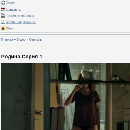
Спорт
Транспорт
Фильмы и анимация
Хобби и образование
Юмор
Главная
»
Видео
»
Сериалы
Родина Серия 1