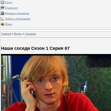
Спорт
Транспорт
Фильмы и анимация
Хобби и образование
Юмор
Главная
»
Видео
»
Сериалы
Наши соседи Сезон 1 Серия 67