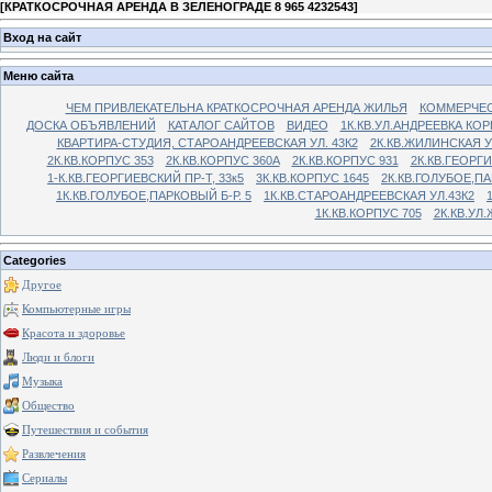
[
КРАТКОСРОЧНАЯ АРЕНДА В ЗЕЛЕНОГРАДЕ 8 965 4232543
]
Вход на сайт
Меню сайта
ЧЕМ ПРИВЛЕКАТЕЛЬНА КРАТКОСРОЧНАЯ АРЕНДА ЖИЛЬЯ
КОММЕРЧЕС
ДОСКА ОБЪЯВЛЕНИЙ
КАТАЛОГ САЙТОВ
ВИДЕО
1К.КВ.УЛ.АНДРЕЕВКА КОР
КВАРТИРА-СТУДИЯ, СТАРОАНДРЕЕВСКАЯ УЛ. 43К2
2К.КВ.ЖИЛИНСКАЯ У
2К.КВ.КОРПУС 353
2К.КВ.КОРПУС 360А
2К.КВ.КОРПУС 931
2К.КВ.ГЕОРГ
1-К.КВ.ГЕОРГИЕВСКИЙ ПР-Т, 33к5
3К.КВ.КОРПУС 1645
2К.КВ.ГОЛУБОЕ,ПА
1К.КВ.ГОЛУБОЕ,ПАРКОВЫЙ Б-Р. 5
1К.КВ.СТАРОАНДРЕЕВСКАЯ УЛ.43К2
1К.КВ.КОРПУС 705
2К.КВ.УЛ
Categories
Другое
Компьютерные игры
Красота и здоровье
Люди и блоги
Музыка
Общество
Путешествия и события
Развлечения
Сериалы