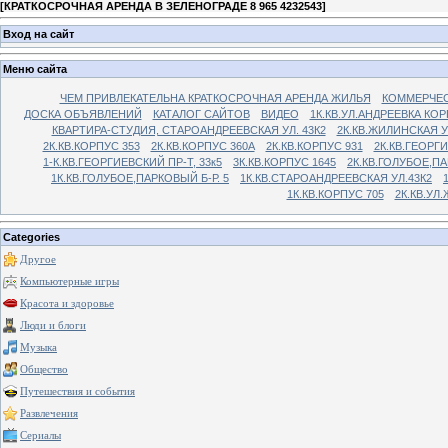
[
КРАТКОСРОЧНАЯ АРЕНДА В ЗЕЛЕНОГРАДЕ 8 965 4232543
]
Вход на сайт
Меню сайта
ЧЕМ ПРИВЛЕКАТЕЛЬНА КРАТКОСРОЧНАЯ АРЕНДА ЖИЛЬЯ
КОММЕРЧЕС
ДОСКА ОБЪЯВЛЕНИЙ
КАТАЛОГ САЙТОВ
ВИДЕО
1К.КВ.УЛ.АНДРЕЕВКА КОР
КВАРТИРА-СТУДИЯ, СТАРОАНДРЕЕВСКАЯ УЛ. 43К2
2К.КВ.ЖИЛИНСКАЯ У
2К.КВ.КОРПУС 353
2К.КВ.КОРПУС 360А
2К.КВ.КОРПУС 931
2К.КВ.ГЕОРГ
1-К.КВ.ГЕОРГИЕВСКИЙ ПР-Т, 33к5
3К.КВ.КОРПУС 1645
2К.КВ.ГОЛУБОЕ,ПА
1К.КВ.ГОЛУБОЕ,ПАРКОВЫЙ Б-Р. 5
1К.КВ.СТАРОАНДРЕЕВСКАЯ УЛ.43К2
1К.КВ.КОРПУС 705
2К.КВ.УЛ
Categories
Другое
Компьютерные игры
Красота и здоровье
Люди и блоги
Музыка
Общество
Путешествия и события
Развлечения
Сериалы