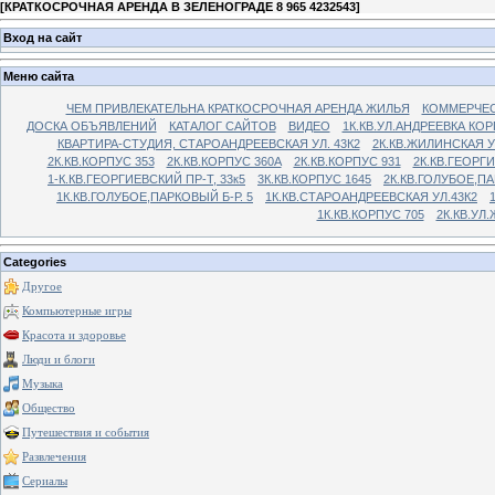
[
КРАТКОСРОЧНАЯ АРЕНДА В ЗЕЛЕНОГРАДЕ 8 965 4232543
]
Вход на сайт
Меню сайта
ЧЕМ ПРИВЛЕКАТЕЛЬНА КРАТКОСРОЧНАЯ АРЕНДА ЖИЛЬЯ
КОММЕРЧЕС
ДОСКА ОБЪЯВЛЕНИЙ
КАТАЛОГ САЙТОВ
ВИДЕО
1К.КВ.УЛ.АНДРЕЕВКА КОР
КВАРТИРА-СТУДИЯ, СТАРОАНДРЕЕВСКАЯ УЛ. 43К2
2К.КВ.ЖИЛИНСКАЯ У
2К.КВ.КОРПУС 353
2К.КВ.КОРПУС 360А
2К.КВ.КОРПУС 931
2К.КВ.ГЕОРГ
1-К.КВ.ГЕОРГИЕВСКИЙ ПР-Т, 33к5
3К.КВ.КОРПУС 1645
2К.КВ.ГОЛУБОЕ,ПА
1К.КВ.ГОЛУБОЕ,ПАРКОВЫЙ Б-Р. 5
1К.КВ.СТАРОАНДРЕЕВСКАЯ УЛ.43К2
1К.КВ.КОРПУС 705
2К.КВ.УЛ
Categories
Другое
Компьютерные игры
Красота и здоровье
Люди и блоги
Музыка
Общество
Путешествия и события
Развлечения
Сериалы