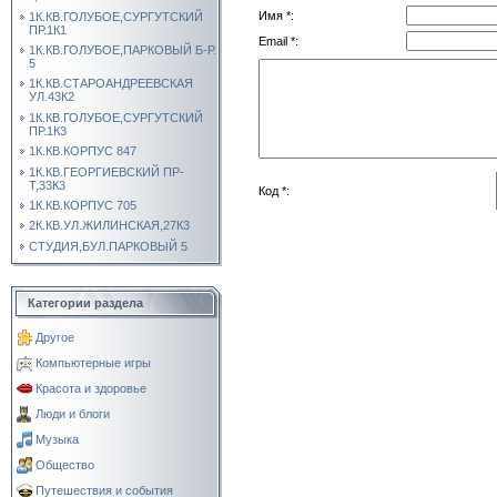
Имя *:
1К.КВ.ГОЛУБОЕ,СУРГУТСКИЙ
ПР.1К1
Email *:
1К.КВ.ГОЛУБОЕ,ПАРКОВЫЙ Б-Р.
5
1К.КВ.СТАРОАНДРЕЕВСКАЯ
УЛ.43К2
1К.КВ.ГОЛУБОЕ,СУРГУТСКИЙ
ПР.1К3
1К.КВ.КОРПУС 847
1К.КВ.ГЕОРГИЕВСКИЙ ПР-
Т,33К3
Код *:
1К.КВ.КОРПУС 705
2К.КВ.УЛ.ЖИЛИНСКАЯ,27К3
СТУДИЯ,БУЛ.ПАРКОВЫЙ 5
Категории раздела
Другое
Компьютерные игры
Красота и здоровье
Люди и блоги
Музыка
Общество
Путешествия и события