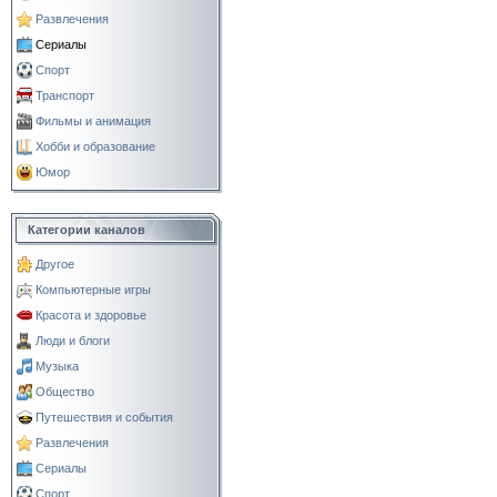
Развлечения
Сериалы
Спорт
Транспорт
Фильмы и анимация
Хобби и образование
Юмор
Категории каналов
Другое
Компьютерные игры
Красота и здоровье
Люди и блоги
Музыка
Общество
Путешествия и события
Развлечения
Сериалы
Спорт