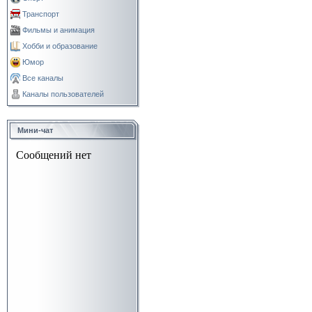
Транспорт
Фильмы и анимация
Хобби и образование
Юмор
Все каналы
Каналы пользователей
Мини-чат