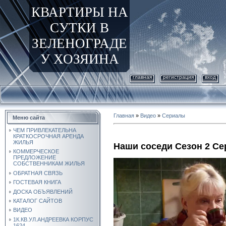
КВАРТИРЫ НА
СУТКИ В
ЗЕЛЕНОГРАДЕ
У ХОЗЯИНА
главная
регистрация
вход
Главная
»
Видео
»
Сериалы
Меню сайта
ЧЕМ ПРИВЛЕКАТЕЛЬНА
КРАТКОСРОЧНАЯ АРЕНДА
ЖИЛЬЯ
Наши соседи Сезон 2 Се
КОММЕРЧЕСКОЕ
ПРЕДЛОЖЕНИЕ
СОБСТВЕННИКАМ ЖИЛЬЯ
ОБРАТНАЯ СВЯЗЬ
ГОСТЕВАЯ КНИГА
ДОСКА ОБЪЯВЛЕНИЙ
КАТАЛОГ САЙТОВ
ВИДЕО
1К.КВ.УЛ.АНДРЕЕВКА КОРПУС
1624