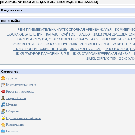
[
КРАТКОСРОЧНАЯ АРЕНДА В ЗЕЛЕНОГРАДЕ 8 965 4232543
]
Вход на сайт
Меню сайта
ЧЕМ ПРИВЛЕКАТЕЛЬНА КРАТКОСРОЧНАЯ АРЕНДА ЖИЛЬЯ
КОММЕРЧЕС
ДОСКА ОБЪЯВЛЕНИЙ
КАТАЛОГ САЙТОВ
ВИДЕО
1К.КВ.УЛ.АНДРЕЕВКА КОР
КВАРТИРА-СТУДИЯ, СТАРОАНДРЕЕВСКАЯ УЛ. 43К2
2К.КВ.ЖИЛИНСКАЯ У
2К.КВ.КОРПУС 353
2К.КВ.КОРПУС 360А
2К.КВ.КОРПУС 931
2К.КВ.ГЕОРГ
1-К.КВ.ГЕОРГИЕВСКИЙ ПР-Т, 33к5
3К.КВ.КОРПУС 1645
2К.КВ.ГОЛУБОЕ,ПА
1К.КВ.ГОЛУБОЕ,ПАРКОВЫЙ Б-Р. 5
1К.КВ.СТАРОАНДРЕЕВСКАЯ УЛ.43К2
1К.КВ.КОРПУС 705
2К.КВ.УЛ
Categories
Другое
Компьютерные игры
Красота и здоровье
Люди и блоги
Музыка
Общество
Путешествия и события
Развлечения
Сериалы