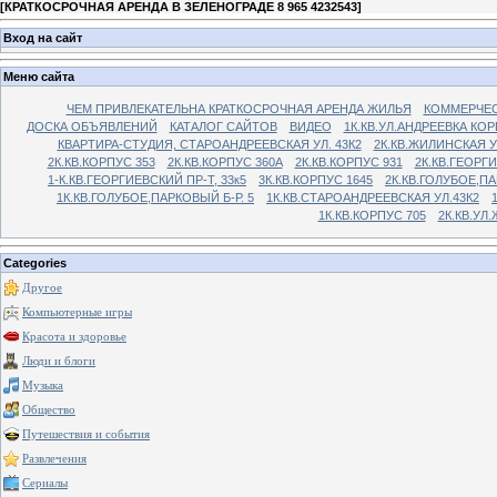
[
КРАТКОСРОЧНАЯ АРЕНДА В ЗЕЛЕНОГРАДЕ 8 965 4232543
]
Вход на сайт
Меню сайта
ЧЕМ ПРИВЛЕКАТЕЛЬНА КРАТКОСРОЧНАЯ АРЕНДА ЖИЛЬЯ
КОММЕРЧЕС
ДОСКА ОБЪЯВЛЕНИЙ
КАТАЛОГ САЙТОВ
ВИДЕО
1К.КВ.УЛ.АНДРЕЕВКА КОР
КВАРТИРА-СТУДИЯ, СТАРОАНДРЕЕВСКАЯ УЛ. 43К2
2К.КВ.ЖИЛИНСКАЯ У
2К.КВ.КОРПУС 353
2К.КВ.КОРПУС 360А
2К.КВ.КОРПУС 931
2К.КВ.ГЕОРГ
1-К.КВ.ГЕОРГИЕВСКИЙ ПР-Т, 33к5
3К.КВ.КОРПУС 1645
2К.КВ.ГОЛУБОЕ,ПА
1К.КВ.ГОЛУБОЕ,ПАРКОВЫЙ Б-Р. 5
1К.КВ.СТАРОАНДРЕЕВСКАЯ УЛ.43К2
1К.КВ.КОРПУС 705
2К.КВ.УЛ
Categories
Другое
Компьютерные игры
Красота и здоровье
Люди и блоги
Музыка
Общество
Путешествия и события
Развлечения
Сериалы