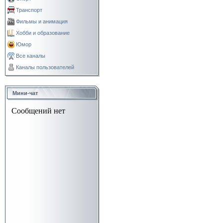
Транспорт
Фильмы и анимация
Хобби и образование
Юмор
Все каналы
Каналы пользователей
Мини-чат