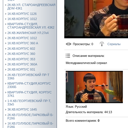
2К.КВ.УЛ. СТАРОАНДРЕЕВСКАЯ
ДОМ 43К1
1К.КВ.КОРПУС 1126
1К.КВ.КОРПУС 1012
КВАРТИРА-СТУДИЯ,
СТАРОАНДРЕЕВСКАЯ УЛ. 43К2
2К.КВ.ЖИЛИНСКАЯ УЛ.27к4
2К.КВ.КОРПУС 1012
1К.КВ.КОРПУС 360 А
Просмотры
: 0
Сериалы
2К.КВ.КОРПУС 602
2К.КВ.КОРПУС 360
Описание материала
:
2К.КВ.КОРПУС 353
Мелодраматический сериал
2К.КВ.КОРПУС 360А
2К.КВ.КОРПУС 931
2К.КВ.ГЕОРГИЕВСКИЙ ПР-Т
33К6
КВАРТИРА-СТУДИЯ,КОРПУС
2306Б
КВАРТИРА-СТУДИЯ, КОРПУС
37К1
1-К.КВ.ГЕОРГИЕВСКИЙ ПР-Т,
33к5
Язык
: Русский
3К.КВ.КОРПУС 1645
Длительность материала
: 44:13
2К.КВ.ГОЛУБОЕ,ПАРКОВЫЙ Б-
Р,2К6
Всего комментариев
:
0
1К.КВ.ГОЛУБОЕ,ПАРКОВЫЙ Б-
Р,2К6