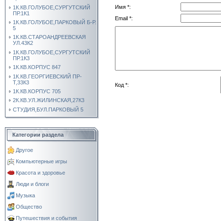
Имя *:
1К.КВ.ГОЛУБОЕ,СУРГУТСКИЙ
ПР.1К1
Email *:
1К.КВ.ГОЛУБОЕ,ПАРКОВЫЙ Б-Р.
5
1К.КВ.СТАРОАНДРЕЕВСКАЯ
УЛ.43К2
1К.КВ.ГОЛУБОЕ,СУРГУТСКИЙ
ПР.1К3
1К.КВ.КОРПУС 847
1К.КВ.ГЕОРГИЕВСКИЙ ПР-
Т,33К3
Код *:
1К.КВ.КОРПУС 705
2К.КВ.УЛ.ЖИЛИНСКАЯ,27К3
СТУДИЯ,БУЛ.ПАРКОВЫЙ 5
Категории раздела
Другое
Компьютерные игры
Красота и здоровье
Люди и блоги
Музыка
Общество
Путешествия и события