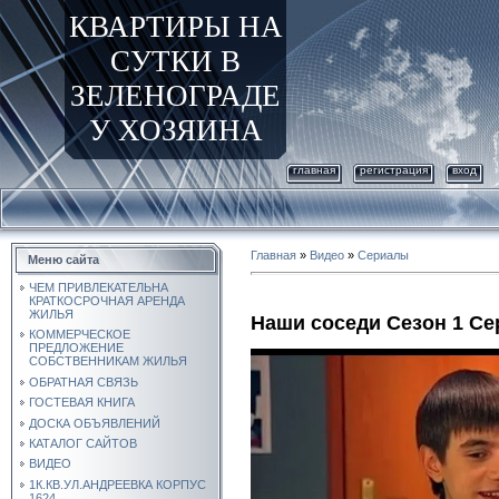
КВАРТИРЫ НА
СУТКИ В
ЗЕЛЕНОГРАДЕ
У ХОЗЯИНА
главная
регистрация
вход
Главная
»
Видео
»
Сериалы
Меню сайта
ЧЕМ ПРИВЛЕКАТЕЛЬНА
КРАТКОСРОЧНАЯ АРЕНДА
ЖИЛЬЯ
Наши соседи Сезон 1 Се
КОММЕРЧЕСКОЕ
ПРЕДЛОЖЕНИЕ
СОБСТВЕННИКАМ ЖИЛЬЯ
ОБРАТНАЯ СВЯЗЬ
ГОСТЕВАЯ КНИГА
ДОСКА ОБЪЯВЛЕНИЙ
КАТАЛОГ САЙТОВ
ВИДЕО
1К.КВ.УЛ.АНДРЕЕВКА КОРПУС
1624