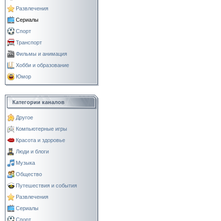
Развлечения
Сериалы
Спорт
Транспорт
Фильмы и анимация
Хобби и образование
Юмор
Категории каналов
Другое
Компьютерные игры
Красота и здоровье
Люди и блоги
Музыка
Общество
Путешествия и события
Развлечения
Сериалы
Спорт