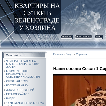
КВАРТИРЫ НА
СУТКИ В
ЗЕЛЕНОГРАДЕ
У ХОЗЯИНА
главная
регистрация
вход
Главная
»
Видео
»
Сериалы
Меню сайта
ЧЕМ ПРИВЛЕКАТЕЛЬНА
КРАТКОСРОЧНАЯ АРЕНДА
ЖИЛЬЯ
Наши соседи Сезон 1 Се
КОММЕРЧЕСКОЕ
ПРЕДЛОЖЕНИЕ
СОБСТВЕННИКАМ ЖИЛЬЯ
ОБРАТНАЯ СВЯЗЬ
ГОСТЕВАЯ КНИГА
ДОСКА ОБЪЯВЛЕНИЙ
КАТАЛОГ САЙТОВ
ВИДЕО
1К.КВ.УЛ.АНДРЕЕВКА КОРПУС
1624