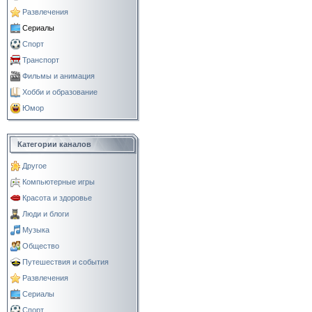
Развлечения
Сериалы
Спорт
Транспорт
Фильмы и анимация
Хобби и образование
Юмор
Категории каналов
Другое
Компьютерные игры
Красота и здоровье
Люди и блоги
Музыка
Общество
Путешествия и события
Развлечения
Сериалы
Спорт