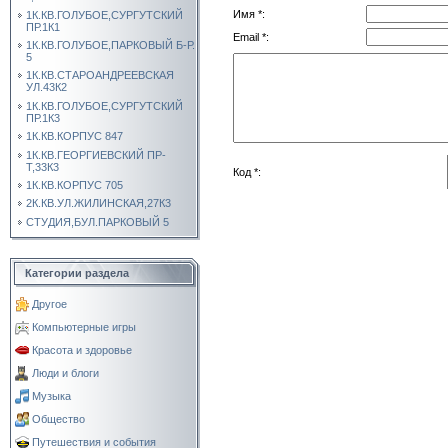
Имя *:
1К.КВ.ГОЛУБОЕ,СУРГУТСКИЙ
ПР.1К1
Email *:
1К.КВ.ГОЛУБОЕ,ПАРКОВЫЙ Б-Р.
5
1К.КВ.СТАРОАНДРЕЕВСКАЯ
УЛ.43К2
1К.КВ.ГОЛУБОЕ,СУРГУТСКИЙ
ПР.1К3
1К.КВ.КОРПУС 847
1К.КВ.ГЕОРГИЕВСКИЙ ПР-
Т,33К3
Код *:
1К.КВ.КОРПУС 705
2К.КВ.УЛ.ЖИЛИНСКАЯ,27К3
СТУДИЯ,БУЛ.ПАРКОВЫЙ 5
Категории раздела
Другое
Компьютерные игры
Красота и здоровье
Люди и блоги
Музыка
Общество
Путешествия и события