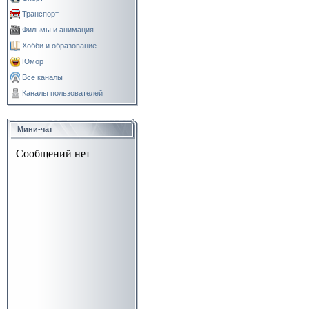
Транспорт
Фильмы и анимация
Хобби и образование
Юмор
Все каналы
Каналы пользователей
Мини-чат