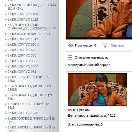
2К.КВ.УЛ. СТАРОАНДРЕЕВСКАЯ
ДОМ 43К1
1К.КВ.КОРПУС 1126
1К.КВ.КОРПУС 1012
КВАРТИРА-СТУДИЯ,
СТАРОАНДРЕЕВСКАЯ УЛ. 43К2
2К.КВ.ЖИЛИНСКАЯ УЛ.27к4
2К.КВ.КОРПУС 1012
1К.КВ.КОРПУС 360 А
Просмотры
: 0
Сериалы
2К.КВ.КОРПУС 602
2К.КВ.КОРПУС 360
Описание материала
:
2К.КВ.КОРПУС 353
Мелодраматический сериал
2К.КВ.КОРПУС 360А
2К.КВ.КОРПУС 931
2К.КВ.ГЕОРГИЕВСКИЙ ПР-Т
33К6
КВАРТИРА-СТУДИЯ,КОРПУС
2306Б
КВАРТИРА-СТУДИЯ, КОРПУС
37К1
1-К.КВ.ГЕОРГИЕВСКИЙ ПР-Т,
33к5
Язык
: Русский
3К.КВ.КОРПУС 1645
Длительность материала
: 44:12
2К.КВ.ГОЛУБОЕ,ПАРКОВЫЙ Б-
Р,2К6
Всего комментариев
:
0
1К.КВ.ГОЛУБОЕ,ПАРКОВЫЙ Б-
Р,2К6