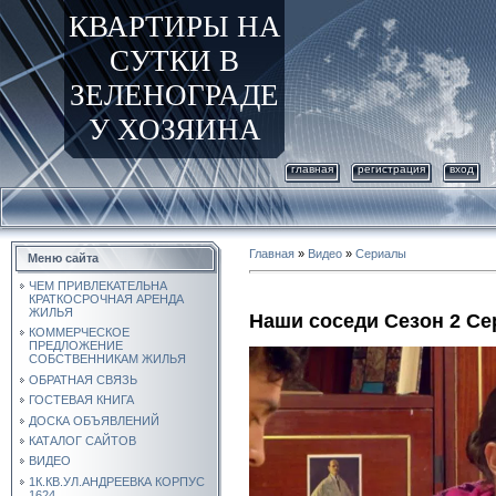
КВАРТИРЫ НА
СУТКИ В
ЗЕЛЕНОГРАДЕ
У ХОЗЯИНА
главная
регистрация
вход
Главная
»
Видео
»
Сериалы
Меню сайта
ЧЕМ ПРИВЛЕКАТЕЛЬНА
КРАТКОСРОЧНАЯ АРЕНДА
ЖИЛЬЯ
Наши соседи Сезон 2 Се
КОММЕРЧЕСКОЕ
ПРЕДЛОЖЕНИЕ
СОБСТВЕННИКАМ ЖИЛЬЯ
ОБРАТНАЯ СВЯЗЬ
ГОСТЕВАЯ КНИГА
ДОСКА ОБЪЯВЛЕНИЙ
КАТАЛОГ САЙТОВ
ВИДЕО
1К.КВ.УЛ.АНДРЕЕВКА КОРПУС
1624