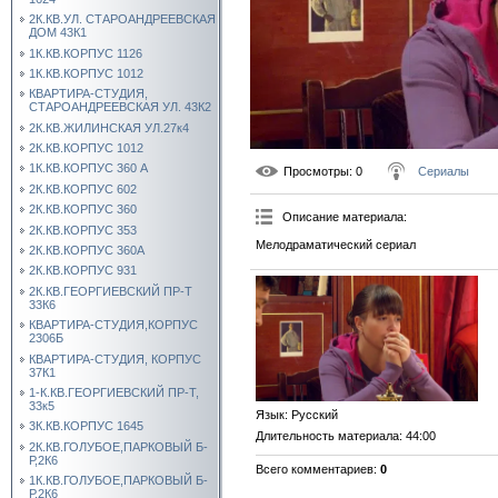
2К.КВ.УЛ. СТАРОАНДРЕЕВСКАЯ
ДОМ 43К1
1К.КВ.КОРПУС 1126
1К.КВ.КОРПУС 1012
КВАРТИРА-СТУДИЯ,
СТАРОАНДРЕЕВСКАЯ УЛ. 43К2
2К.КВ.ЖИЛИНСКАЯ УЛ.27к4
2К.КВ.КОРПУС 1012
1К.КВ.КОРПУС 360 А
Просмотры
: 0
Сериалы
2К.КВ.КОРПУС 602
2К.КВ.КОРПУС 360
Описание материала
:
2К.КВ.КОРПУС 353
Мелодраматический сериал
2К.КВ.КОРПУС 360А
2К.КВ.КОРПУС 931
2К.КВ.ГЕОРГИЕВСКИЙ ПР-Т
33К6
КВАРТИРА-СТУДИЯ,КОРПУС
2306Б
КВАРТИРА-СТУДИЯ, КОРПУС
37К1
1-К.КВ.ГЕОРГИЕВСКИЙ ПР-Т,
33к5
Язык
: Русский
3К.КВ.КОРПУС 1645
Длительность материала
: 44:00
2К.КВ.ГОЛУБОЕ,ПАРКОВЫЙ Б-
Р,2К6
Всего комментариев
:
0
1К.КВ.ГОЛУБОЕ,ПАРКОВЫЙ Б-
Р,2К6