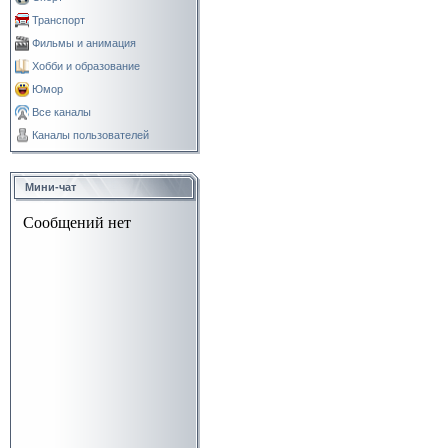
Транспорт
Фильмы и анимация
Хобби и образование
Юмор
Все каналы
Каналы пользователей
Мини-чат