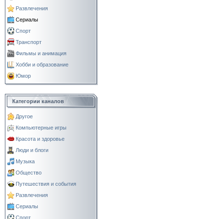
Развлечения
Сериалы
Спорт
Транспорт
Фильмы и анимация
Хобби и образование
Юмор
Категории каналов
Другое
Компьютерные игры
Красота и здоровье
Люди и блоги
Музыка
Общество
Путешествия и события
Развлечения
Сериалы
Спорт