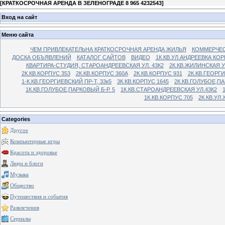
[
КРАТКОСРОЧНАЯ АРЕНДА В ЗЕЛЕНОГРАДЕ 8 965 4232543
]
Вход на сайт
Меню сайта
ЧЕМ ПРИВЛЕКАТЕЛЬНА КРАТКОСРОЧНАЯ АРЕНДА ЖИЛЬЯ
КОММЕРЧЕС
ДОСКА ОБЪЯВЛЕНИЙ
КАТАЛОГ САЙТОВ
ВИДЕО
1К.КВ.УЛ.АНДРЕЕВКА КОР
КВАРТИРА-СТУДИЯ, СТАРОАНДРЕЕВСКАЯ УЛ. 43К2
2К.КВ.ЖИЛИНСКАЯ У
2К.КВ.КОРПУС 353
2К.КВ.КОРПУС 360А
2К.КВ.КОРПУС 931
2К.КВ.ГЕОРГ
1-К.КВ.ГЕОРГИЕВСКИЙ ПР-Т, 33к5
3К.КВ.КОРПУС 1645
2К.КВ.ГОЛУБОЕ,ПА
1К.КВ.ГОЛУБОЕ,ПАРКОВЫЙ Б-Р. 5
1К.КВ.СТАРОАНДРЕЕВСКАЯ УЛ.43К2
1К.КВ.КОРПУС 705
2К.КВ.УЛ
Categories
Другое
Компьютерные игры
Красота и здоровье
Люди и блоги
Музыка
Общество
Путешествия и события
Развлечения
Сериалы