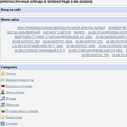
[
КРАТКОСРОЧНАЯ АРЕНДА В ЗЕЛЕНОГРАДЕ 8 965 4232543
]
Вход на сайт
Меню сайта
ЧЕМ ПРИВЛЕКАТЕЛЬНА КРАТКОСРОЧНАЯ АРЕНДА ЖИЛЬЯ
КОММЕРЧЕС
ДОСКА ОБЪЯВЛЕНИЙ
КАТАЛОГ САЙТОВ
ВИДЕО
1К.КВ.УЛ.АНДРЕЕВКА КОР
КВАРТИРА-СТУДИЯ, СТАРОАНДРЕЕВСКАЯ УЛ. 43К2
2К.КВ.ЖИЛИНСКАЯ У
2К.КВ.КОРПУС 353
2К.КВ.КОРПУС 360А
2К.КВ.КОРПУС 931
2К.КВ.ГЕОРГ
1-К.КВ.ГЕОРГИЕВСКИЙ ПР-Т, 33к5
3К.КВ.КОРПУС 1645
2К.КВ.ГОЛУБОЕ,ПА
1К.КВ.ГОЛУБОЕ,ПАРКОВЫЙ Б-Р. 5
1К.КВ.СТАРОАНДРЕЕВСКАЯ УЛ.43К2
1К.КВ.КОРПУС 705
2К.КВ.УЛ
Categories
Другое
Компьютерные игры
Красота и здоровье
Люди и блоги
Музыка
Общество
Путешествия и события
Развлечения
Сериалы