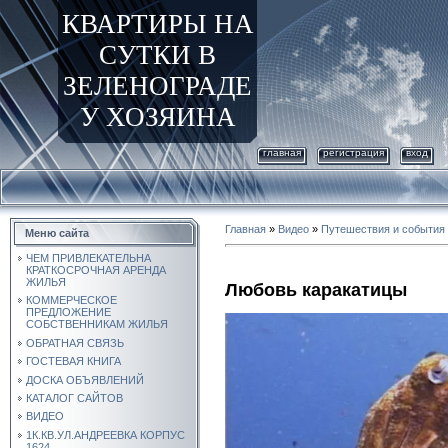
КВАРТИРЫ НА
СУТКИ В
ЗЕЛЕНОГРАДЕ
У ХОЗЯИНА
главная
регистрация
вход
Главная
»
Видео
»
Путешествия и события
Меню сайта
ЧЕМ ПРИВЛЕКАТЕЛЬНА
КРАТКОСРОЧНАЯ АРЕНДА
ЖИЛЬЯ
Любовь каракатицы
КОММЕРЧЕСКОЕ
ПРЕДЛОЖЕНИЕ
СОБСТВЕННИКАМ ЖИЛЬЯ
ОБРАТНАЯ СВЯЗЬ
ГОСТЕВАЯ КНИГА
ДОСКА ОБЪЯВЛЕНИЙ
КАТАЛОГ САЙТОВ
ВИДЕО
1К.КВ.УЛ.АНДРЕЕВКА КОРПУС
1624