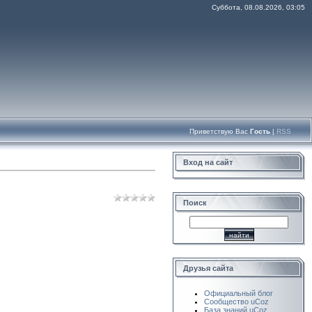
Суббота, 08.08.2026, 03:05
Приветствую Вас
Гость
|
RSS
Вход на сайт
Поиск
Друзья сайта
Официальный блог
Сообщество uCoz
База знаний uCoz