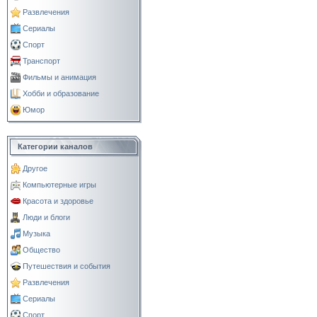
Развлечения
Сериалы
Спорт
Транспорт
Фильмы и анимация
Хобби и образование
Юмор
Категории каналов
Другое
Компьютерные игры
Красота и здоровье
Люди и блоги
Музыка
Общество
Путешествия и события
Развлечения
Сериалы
Спорт