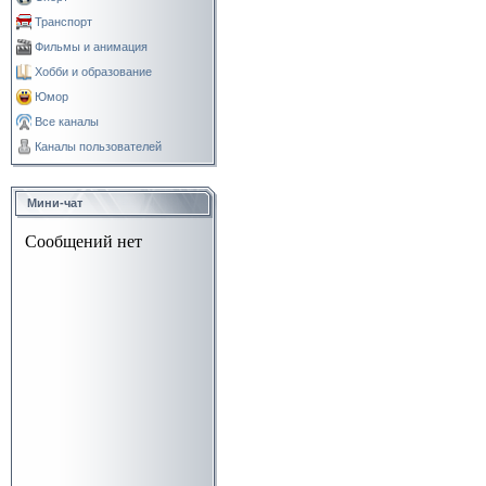
Транспорт
Фильмы и анимация
Хобби и образование
Юмор
Все каналы
Каналы пользователей
Мини-чат