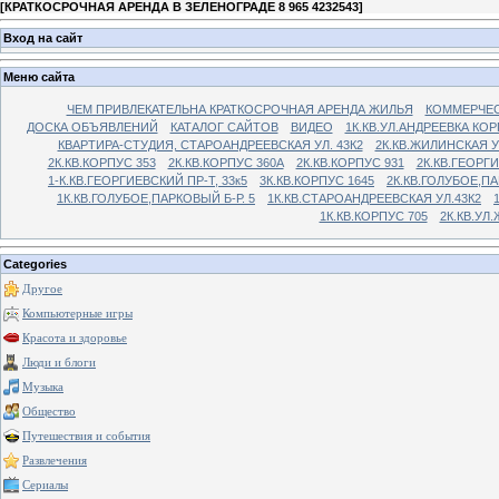
[
КРАТКОСРОЧНАЯ АРЕНДА В ЗЕЛЕНОГРАДЕ 8 965 4232543
]
Вход на сайт
Меню сайта
ЧЕМ ПРИВЛЕКАТЕЛЬНА КРАТКОСРОЧНАЯ АРЕНДА ЖИЛЬЯ
КОММЕРЧЕС
ДОСКА ОБЪЯВЛЕНИЙ
КАТАЛОГ САЙТОВ
ВИДЕО
1К.КВ.УЛ.АНДРЕЕВКА КОР
КВАРТИРА-СТУДИЯ, СТАРОАНДРЕЕВСКАЯ УЛ. 43К2
2К.КВ.ЖИЛИНСКАЯ У
2К.КВ.КОРПУС 353
2К.КВ.КОРПУС 360А
2К.КВ.КОРПУС 931
2К.КВ.ГЕОРГ
1-К.КВ.ГЕОРГИЕВСКИЙ ПР-Т, 33к5
3К.КВ.КОРПУС 1645
2К.КВ.ГОЛУБОЕ,ПА
1К.КВ.ГОЛУБОЕ,ПАРКОВЫЙ Б-Р. 5
1К.КВ.СТАРОАНДРЕЕВСКАЯ УЛ.43К2
1К.КВ.КОРПУС 705
2К.КВ.УЛ
Categories
Другое
Компьютерные игры
Красота и здоровье
Люди и блоги
Музыка
Общество
Путешествия и события
Развлечения
Сериалы