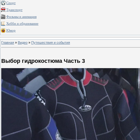
Спорт
Транспорт
Фильмы и анимация
Хобби и образование
Юмор
Главная
»
Видео
»
Путешествия и события
Выбор гидрокостюма Часть 3