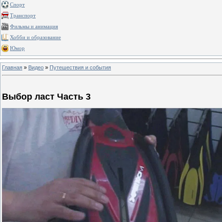
Спорт
Транспорт
Фильмы и анимация
Хобби и образование
Юмор
Главная
»
Видео
»
Путешествия и события
Выбор ласт Часть 3