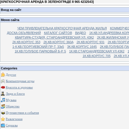
[
КРАТКОСРОЧНАЯ АРЕНДА В ЗЕЛЕНОГРАДЕ 8 965 4232543
]
Вход на сайт
Меню сайта
ЧЕМ ПРИВЛЕКАТЕЛЬНА КРАТКОСРОЧНАЯ АРЕНДА ЖИЛЬЯ
КОММЕРЧЕС
ДОСКА ОБЪЯВЛЕНИЙ
КАТАЛОГ САЙТОВ
ВИДЕО
1К.КВ.УЛ.АНДРЕЕВКА КОР
КВАРТИРА-СТУДИЯ, СТАРОАНДРЕЕВСКАЯ УЛ. 43К2
2К.КВ.ЖИЛИНСКАЯ У
2К.КВ.КОРПУС 353
2К.КВ.КОРПУС 360А
2К.КВ.КОРПУС 931
2К.КВ.ГЕОРГ
1-К.КВ.ГЕОРГИЕВСКИЙ ПР-Т, 33к5
3К.КВ.КОРПУС 1645
2К.КВ.ГОЛУБОЕ,ПА
1К.КВ.ГОЛУБОЕ,ПАРКОВЫЙ Б-Р. 5
1К.КВ.СТАРОАНДРЕЕВСКАЯ УЛ.43К2
1К.КВ.КОРПУС 705
2К.КВ.УЛ
Categories
Другое
Компьютерные игры
Красота и здоровье
Люди и блоги
Музыка
Общество
Путешествия и события
Развлечения
Сериалы