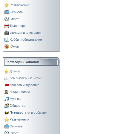
Развлечения
Сериалы
Спорт
Транспорт
Фильмы и анимация
Хобби и образование
Юмор
Категории каналов
Другое
Компьютерные игры
Красота и здоровье
Люди и блоги
Музыка
Общество
Путешествия и события
Развлечения
Сериалы
Спорт