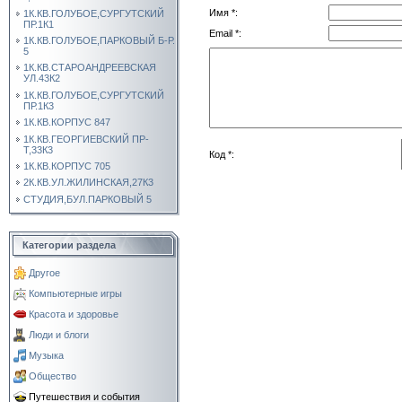
Имя *:
1К.КВ.ГОЛУБОЕ,СУРГУТСКИЙ
ПР.1К1
Email *:
1К.КВ.ГОЛУБОЕ,ПАРКОВЫЙ Б-Р.
5
1К.КВ.СТАРОАНДРЕЕВСКАЯ
УЛ.43К2
1К.КВ.ГОЛУБОЕ,СУРГУТСКИЙ
ПР.1К3
1К.КВ.КОРПУС 847
1К.КВ.ГЕОРГИЕВСКИЙ ПР-
Т,33К3
Код *:
1К.КВ.КОРПУС 705
2К.КВ.УЛ.ЖИЛИНСКАЯ,27К3
СТУДИЯ,БУЛ.ПАРКОВЫЙ 5
Категории раздела
Другое
Компьютерные игры
Красота и здоровье
Люди и блоги
Музыка
Общество
Путешествия и события