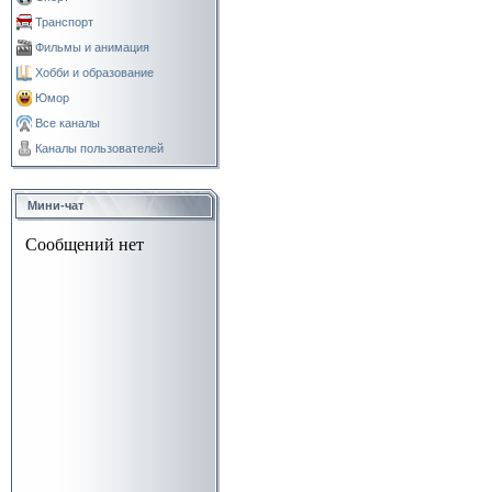
Транспорт
Фильмы и анимация
Хобби и образование
Юмор
Все каналы
Каналы пользователей
Мини-чат