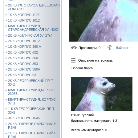
2К.КВ.УЛ. СТАРОАНДРЕЕВСКАЯ
ДОМ 43К1
1К.КВ.КОРПУС 1126
1К.КВ.КОРПУС 1012
КВАРТИРА-СТУДИЯ,
СТАРОАНДРЕЕВСКАЯ УЛ. 43К2
2К.КВ.ЖИЛИНСКАЯ УЛ.27к4
2К.КВ.КОРПУС 1012
1К.КВ.КОРПУС 360 А
Просмотры
: 0
Дайвинг
2К.КВ.КОРПУС 602
2К.КВ.КОРПУС 360
Описание материала
:
2К.КВ.КОРПУС 353
Тюлени Ларга
2К.КВ.КОРПУС 360А
2К.КВ.КОРПУС 931
2К.КВ.ГЕОРГИЕВСКИЙ ПР-Т
33К6
КВАРТИРА-СТУДИЯ,КОРПУС
2306Б
КВАРТИРА-СТУДИЯ, КОРПУС
37К1
1-К.КВ.ГЕОРГИЕВСКИЙ ПР-Т,
33к5
Язык
: Русский
3К.КВ.КОРПУС 1645
Длительность материала
: 1:31
2К.КВ.ГОЛУБОЕ,ПАРКОВЫЙ Б-
Р,2К6
Всего комментариев
:
0
1К.КВ.ГОЛУБОЕ,ПАРКОВЫЙ Б-
Р,2К6