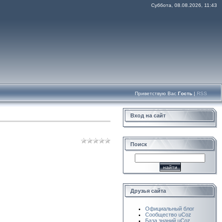
Суббота, 08.08.2026, 11:43
Приветствую Вас
Гость
|
RSS
Вход на сайт
Поиск
Друзья сайта
Официальный блог
Сообщество uCoz
База знаний uCoz