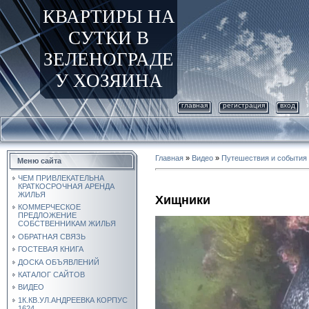
КВАРТИРЫ НА
СУТКИ В
ЗЕЛЕНОГРАДЕ
У ХОЗЯИНА
главная
регистрация
вход
Главная
»
Видео
»
Путешествия и события
Меню сайта
ЧЕМ ПРИВЛЕКАТЕЛЬНА
КРАТКОСРОЧНАЯ АРЕНДА
ЖИЛЬЯ
Хищники
КОММЕРЧЕСКОЕ
ПРЕДЛОЖЕНИЕ
СОБСТВЕННИКАМ ЖИЛЬЯ
ОБРАТНАЯ СВЯЗЬ
ГОСТЕВАЯ КНИГА
ДОСКА ОБЪЯВЛЕНИЙ
КАТАЛОГ САЙТОВ
ВИДЕО
1К.КВ.УЛ.АНДРЕЕВКА КОРПУС
1624