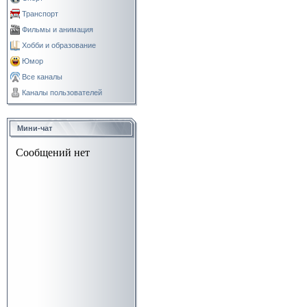
Транспорт
Фильмы и анимация
Хобби и образование
Юмор
Все каналы
Каналы пользователей
Мини-чат