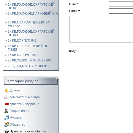
Имя *:
1К.КВ.ГОЛУБОЕ,СУРГУТСКИЙ
ПР.1К1
Email *:
1К.КВ.ГОЛУБОЕ,ПАРКОВЫЙ Б-Р.
5
1К.КВ.СТАРОАНДРЕЕВСКАЯ
УЛ.43К2
1К.КВ.ГОЛУБОЕ,СУРГУТСКИЙ
ПР.1К3
1К.КВ.КОРПУС 847
1К.КВ.ГЕОРГИЕВСКИЙ ПР-
Т,33К3
Код *:
1К.КВ.КОРПУС 705
2К.КВ.УЛ.ЖИЛИНСКАЯ,27К3
СТУДИЯ,БУЛ.ПАРКОВЫЙ 5
Категории раздела
Другое
Компьютерные игры
Красота и здоровье
Люди и блоги
Музыка
Общество
Путешествия и события