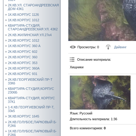
2К.КВ.УЛ. СТАРОАНДРЕЕВСКАЯ
ДОМ 43К1
1К.КВ.КОРПУС 1126
1К.КВ.КОРПУС 1012
КВАРТИРА-СТУДИЯ,
СТАРОАНДРЕЕВСКАЯ УЛ. 43К2
2К.КВ.ЖИЛИНСКАЯ УЛ.27к4
2К.КВ.КОРПУС 1012
1К.КВ.КОРПУС 360 А
Просмотры
: 0
Дайвинг
2К.КВ.КОРПУС 602
2К.КВ.КОРПУС 360
Описание материала
:
2К.КВ.КОРПУС 353
Хищники
2К.КВ.КОРПУС 360А
2К.КВ.КОРПУС 931
2К.КВ.ГЕОРГИЕВСКИЙ ПР-Т
33К6
КВАРТИРА-СТУДИЯ,КОРПУС
2306Б
КВАРТИРА-СТУДИЯ, КОРПУС
37К1
1-К.КВ.ГЕОРГИЕВСКИЙ ПР-Т,
33к5
Язык
: Русский
3К.КВ.КОРПУС 1645
Длительность материала
: 1:36
2К.КВ.ГОЛУБОЕ,ПАРКОВЫЙ Б-
Р,2К6
Всего комментариев
:
0
1К.КВ.ГОЛУБОЕ,ПАРКОВЫЙ Б-
Р,2К6