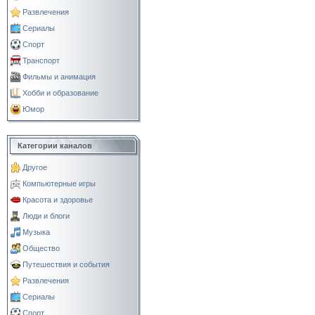
Развлечения
Сериалы
Спорт
Транспорт
Фильмы и анимация
Хобби и образование
Юмор
Категории каналов
Другое
Компьютерные игры
Красота и здоровье
Люди и блоги
Музыка
Общество
Путешествия и события
Развлечения
Сериалы
Спорт