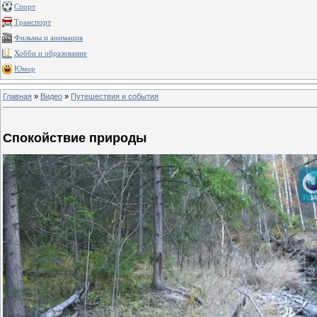
Спорт
Транспорт
Фильмы и анимация
Хобби и образование
Юмор
Главная
»
Видео
»
Путешествия и события
Спокойствие природы