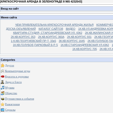
[
КРАТКОСРОЧНАЯ АРЕНДА В ЗЕЛЕНОГРАДЕ 8 965 4232543
]
Вход на сайт
Меню сайта
ЧЕМ ПРИВЛЕКАТЕЛЬНА КРАТКОСРОЧНАЯ АРЕНДА ЖИЛЬЯ
КОММЕРЧЕС
ДОСКА ОБЪЯВЛЕНИЙ
КАТАЛОГ САЙТОВ
ВИДЕО
1К.КВ.УЛ.АНДРЕЕВКА КОР
КВАРТИРА-СТУДИЯ, СТАРОАНДРЕЕВСКАЯ УЛ. 43К2
2К.КВ.ЖИЛИНСКАЯ У
2К.КВ.КОРПУС 353
2К.КВ.КОРПУС 360А
2К.КВ.КОРПУС 931
2К.КВ.ГЕОРГ
1-К.КВ.ГЕОРГИЕВСКИЙ ПР-Т, 33к5
3К.КВ.КОРПУС 1645
2К.КВ.ГОЛУБОЕ,ПА
1К.КВ.ГОЛУБОЕ,ПАРКОВЫЙ Б-Р. 5
1К.КВ.СТАРОАНДРЕЕВСКАЯ УЛ.43К2
1К.КВ.КОРПУС 705
2К.КВ.УЛ
Categories
Другое
Компьютерные игры
Красота и здоровье
Люди и блоги
Музыка
Общество
Путешествия и события
Развлечения
Сериалы