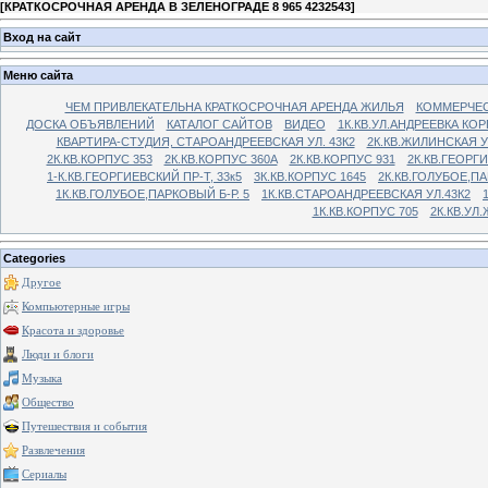
[
КРАТКОСРОЧНАЯ АРЕНДА В ЗЕЛЕНОГРАДЕ 8 965 4232543
]
Вход на сайт
Меню сайта
ЧЕМ ПРИВЛЕКАТЕЛЬНА КРАТКОСРОЧНАЯ АРЕНДА ЖИЛЬЯ
КОММЕРЧЕС
ДОСКА ОБЪЯВЛЕНИЙ
КАТАЛОГ САЙТОВ
ВИДЕО
1К.КВ.УЛ.АНДРЕЕВКА КОР
КВАРТИРА-СТУДИЯ, СТАРОАНДРЕЕВСКАЯ УЛ. 43К2
2К.КВ.ЖИЛИНСКАЯ У
2К.КВ.КОРПУС 353
2К.КВ.КОРПУС 360А
2К.КВ.КОРПУС 931
2К.КВ.ГЕОРГ
1-К.КВ.ГЕОРГИЕВСКИЙ ПР-Т, 33к5
3К.КВ.КОРПУС 1645
2К.КВ.ГОЛУБОЕ,ПА
1К.КВ.ГОЛУБОЕ,ПАРКОВЫЙ Б-Р. 5
1К.КВ.СТАРОАНДРЕЕВСКАЯ УЛ.43К2
1К.КВ.КОРПУС 705
2К.КВ.УЛ
Categories
Другое
Компьютерные игры
Красота и здоровье
Люди и блоги
Музыка
Общество
Путешествия и события
Развлечения
Сериалы