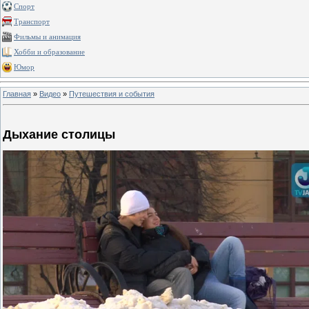
Спорт
Транспорт
Фильмы и анимация
Хобби и образование
Юмор
Главная
»
Видео
»
Путешествия и события
Дыхание столицы