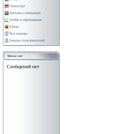
Транспорт
Фильмы и анимация
Хобби и образование
Юмор
Все каналы
Каналы пользователей
Мини-чат