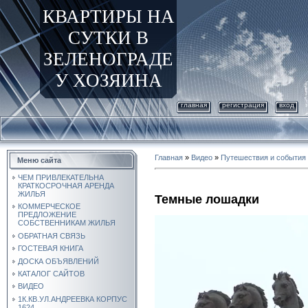
КВАРТИРЫ НА
СУТКИ В
ЗЕЛЕНОГРАДЕ
У ХОЗЯИНА
главная
регистрация
вход
Главная
»
Видео
»
Путешествия и события
Меню сайта
ЧЕМ ПРИВЛЕКАТЕЛЬНА
КРАТКОСРОЧНАЯ АРЕНДА
ЖИЛЬЯ
Темные лошадки
КОММЕРЧЕСКОЕ
ПРЕДЛОЖЕНИЕ
СОБСТВЕННИКАМ ЖИЛЬЯ
ОБРАТНАЯ СВЯЗЬ
ГОСТЕВАЯ КНИГА
ДОСКА ОБЪЯВЛЕНИЙ
КАТАЛОГ САЙТОВ
ВИДЕО
1К.КВ.УЛ.АНДРЕЕВКА КОРПУС
1624