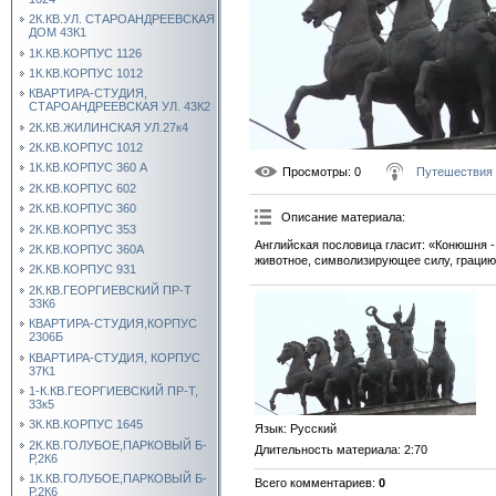
2К.КВ.УЛ. СТАРОАНДРЕЕВСКАЯ
ДОМ 43К1
1К.КВ.КОРПУС 1126
1К.КВ.КОРПУС 1012
КВАРТИРА-СТУДИЯ,
СТАРОАНДРЕЕВСКАЯ УЛ. 43К2
2К.КВ.ЖИЛИНСКАЯ УЛ.27к4
2К.КВ.КОРПУС 1012
1К.КВ.КОРПУС 360 А
Просмотры
: 0
Путешествия
2К.КВ.КОРПУС 602
2К.КВ.КОРПУС 360
Описание материала
:
2К.КВ.КОРПУС 353
Английская пословица гласит: «Конюшня -
2К.КВ.КОРПУС 360А
животное, символизирующее силу, грацию
2К.КВ.КОРПУС 931
2К.КВ.ГЕОРГИЕВСКИЙ ПР-Т
33К6
КВАРТИРА-СТУДИЯ,КОРПУС
2306Б
КВАРТИРА-СТУДИЯ, КОРПУС
37К1
1-К.КВ.ГЕОРГИЕВСКИЙ ПР-Т,
33к5
3К.КВ.КОРПУС 1645
Язык
: Русский
2К.КВ.ГОЛУБОЕ,ПАРКОВЫЙ Б-
Длительность материала
: 2:70
Р,2К6
1К.КВ.ГОЛУБОЕ,ПАРКОВЫЙ Б-
Всего комментариев
:
0
Р,2К6