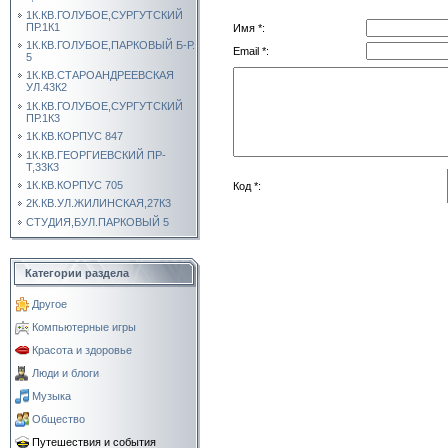
1К.КВ.ГОЛУБОЕ,СУРГУТСКИЙ
ПР.1К1
Имя *:
1К.КВ.ГОЛУБОЕ,ПАРКОВЫЙ Б-Р.
Email *:
5
1К.КВ.СТАРОАНДРЕЕВСКАЯ
УЛ.43К2
1К.КВ.ГОЛУБОЕ,СУРГУТСКИЙ
ПР.1К3
1К.КВ.КОРПУС 847
1К.КВ.ГЕОРГИЕВСКИЙ ПР-
Т,33К3
1К.КВ.КОРПУС 705
Код *:
2К.КВ.УЛ.ЖИЛИНСКАЯ,27К3
СТУДИЯ,БУЛ.ПАРКОВЫЙ 5
Категории раздела
Другое
Компьютерные игры
Красота и здоровье
Люди и блоги
Музыка
Общество
Путешествия и события