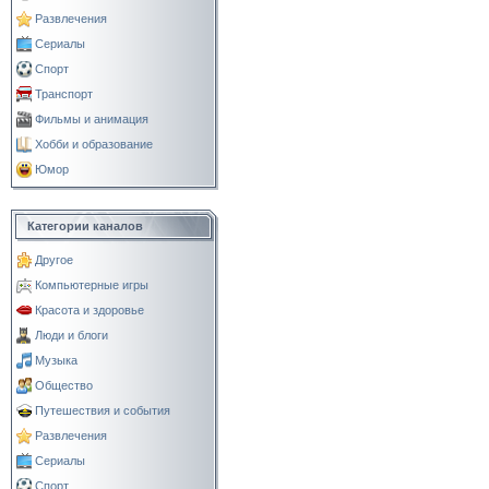
Развлечения
Сериалы
Спорт
Транспорт
Фильмы и анимация
Хобби и образование
Юмор
Категории каналов
Другое
Компьютерные игры
Красота и здоровье
Люди и блоги
Музыка
Общество
Путешествия и события
Развлечения
Сериалы
Спорт