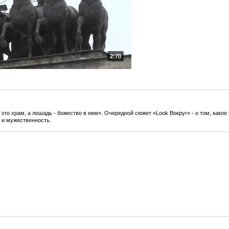
2:70
 это храм, а лошадь - божество в нем». Очередной сюжет «Look Вокруг» - о том, какое
 и мужественность.