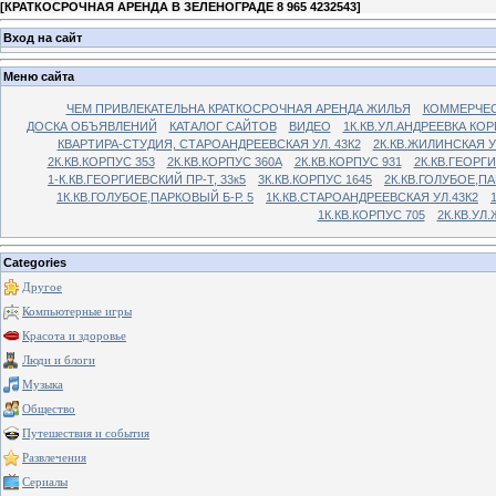
[
КРАТКОСРОЧНАЯ АРЕНДА В ЗЕЛЕНОГРАДЕ 8 965 4232543
]
Вход на сайт
Меню сайта
ЧЕМ ПРИВЛЕКАТЕЛЬНА КРАТКОСРОЧНАЯ АРЕНДА ЖИЛЬЯ
КОММЕРЧЕС
ДОСКА ОБЪЯВЛЕНИЙ
КАТАЛОГ САЙТОВ
ВИДЕО
1К.КВ.УЛ.АНДРЕЕВКА КОР
КВАРТИРА-СТУДИЯ, СТАРОАНДРЕЕВСКАЯ УЛ. 43К2
2К.КВ.ЖИЛИНСКАЯ У
2К.КВ.КОРПУС 353
2К.КВ.КОРПУС 360А
2К.КВ.КОРПУС 931
2К.КВ.ГЕОРГ
1-К.КВ.ГЕОРГИЕВСКИЙ ПР-Т, 33к5
3К.КВ.КОРПУС 1645
2К.КВ.ГОЛУБОЕ,ПА
1К.КВ.ГОЛУБОЕ,ПАРКОВЫЙ Б-Р. 5
1К.КВ.СТАРОАНДРЕЕВСКАЯ УЛ.43К2
1К.КВ.КОРПУС 705
2К.КВ.УЛ
Categories
Другое
Компьютерные игры
Красота и здоровье
Люди и блоги
Музыка
Общество
Путешествия и события
Развлечения
Сериалы