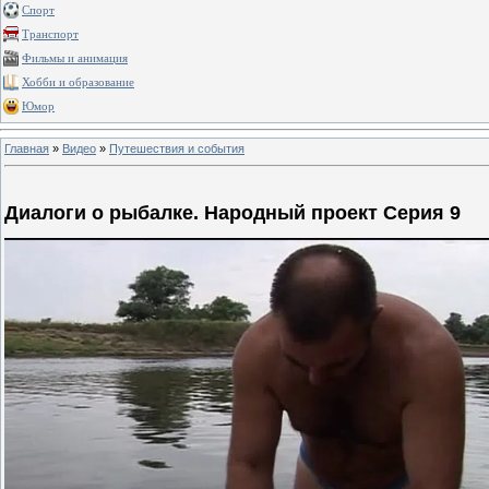
Спорт
Транспорт
Фильмы и анимация
Хобби и образование
Юмор
Главная
»
Видео
»
Путешествия и события
Диалоги о рыбалке. Народный проект Серия 9