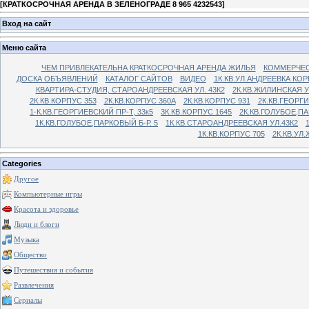
[
КРАТКОСРОЧНАЯ АРЕНДА В ЗЕЛЕНОГРАДЕ 8 965 4232543
]
Вход на сайт
Меню сайта
ЧЕМ ПРИВЛЕКАТЕЛЬНА КРАТКОСРОЧНАЯ АРЕНДА ЖИЛЬЯ
КОММЕРЧЕС
ДОСКА ОБЪЯВЛЕНИЙ
КАТАЛОГ САЙТОВ
ВИДЕО
1К.КВ.УЛ.АНДРЕЕВКА КОР
КВАРТИРА-СТУДИЯ, СТАРОАНДРЕЕВСКАЯ УЛ. 43К2
2К.КВ.ЖИЛИНСКАЯ У
2К.КВ.КОРПУС 353
2К.КВ.КОРПУС 360А
2К.КВ.КОРПУС 931
2К.КВ.ГЕОРГ
1-К.КВ.ГЕОРГИЕВСКИЙ ПР-Т, 33к5
3К.КВ.КОРПУС 1645
2К.КВ.ГОЛУБОЕ,ПА
1К.КВ.ГОЛУБОЕ,ПАРКОВЫЙ Б-Р. 5
1К.КВ.СТАРОАНДРЕЕВСКАЯ УЛ.43К2
1К.КВ.КОРПУС 705
2К.КВ.УЛ
Categories
Другое
Компьютерные игры
Красота и здоровье
Люди и блоги
Музыка
Общество
Путешествия и события
Развлечения
Сериалы