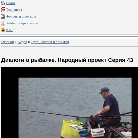
Спорт
Транспорт
Фильмы и анимация
Хобби и образование
Юмор
Главная
»
Видео
»
Путешествия и события
Диалоги о рыбалке. Народный проект Серия 43