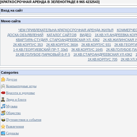
[
КРАТКОСРОЧНАЯ АРЕНДА В ЗЕЛЕНОГРАДЕ 8 965 4232543
]
Вход на сайт
Меню сайта
ЧЕМ ПРИВЛЕКАТЕЛЬНА КРАТКОСРОЧНАЯ АРЕНДА ЖИЛЬЯ
КОММЕРЧЕС
ДОСКА ОБЪЯВЛЕНИЙ
КАТАЛОГ САЙТОВ
ВИДЕО
1К.КВ.УЛ.АНДРЕЕВКА КОР
КВАРТИРА-СТУДИЯ, СТАРОАНДРЕЕВСКАЯ УЛ. 43К2
2К.КВ.ЖИЛИНСКАЯ У
2К.КВ.КОРПУС 353
2К.КВ.КОРПУС 360А
2К.КВ.КОРПУС 931
2К.КВ.ГЕОРГ
1-К.КВ.ГЕОРГИЕВСКИЙ ПР-Т, 33к5
3К.КВ.КОРПУС 1645
2К.КВ.ГОЛУБОЕ,ПА
1К.КВ.ГОЛУБОЕ,ПАРКОВЫЙ Б-Р. 5
1К.КВ.СТАРОАНДРЕЕВСКАЯ УЛ.43К2
1К.КВ.КОРПУС 705
2К.КВ.УЛ
Categories
Другое
Компьютерные игры
Красота и здоровье
Люди и блоги
Музыка
Общество
Путешествия и события
Развлечения
Сериалы