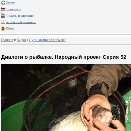
Спорт
Транспорт
Фильмы и анимация
Хобби и образование
Юмор
Главная
»
Видео
»
Путешествия и события
Диалоги о рыбалке. Народный проект Серия 52