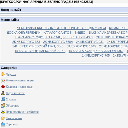
[
КРАТКОСРОЧНАЯ АРЕНДА В ЗЕЛЕНОГРАДЕ 8 965 4232543
]
Вход на сайт
Меню сайта
ЧЕМ ПРИВЛЕКАТЕЛЬНА КРАТКОСРОЧНАЯ АРЕНДА ЖИЛЬЯ
КОММЕРЧЕС
ДОСКА ОБЪЯВЛЕНИЙ
КАТАЛОГ САЙТОВ
ВИДЕО
1К.КВ.УЛ.АНДРЕЕВКА КОР
КВАРТИРА-СТУДИЯ, СТАРОАНДРЕЕВСКАЯ УЛ. 43К2
2К.КВ.ЖИЛИНСКАЯ У
2К.КВ.КОРПУС 353
2К.КВ.КОРПУС 360А
2К.КВ.КОРПУС 931
2К.КВ.ГЕОРГ
1-К.КВ.ГЕОРГИЕВСКИЙ ПР-Т, 33к5
3К.КВ.КОРПУС 1645
2К.КВ.ГОЛУБОЕ,ПА
1К.КВ.ГОЛУБОЕ,ПАРКОВЫЙ Б-Р. 5
1К.КВ.СТАРОАНДРЕЕВСКАЯ УЛ.43К2
1К.КВ.КОРПУС 705
2К.КВ.УЛ
Categories
Другое
Компьютерные игры
Красота и здоровье
Люди и блоги
Музыка
Общество
Путешествия и события
Развлечения
Сериалы