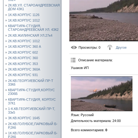
2К.КВ.УЛ. СТАРОАНДРЕЕВСКАЯ
ДОМ 43К1
1К.КВ.КОРПУС 1126
1К.КВ.КОРПУС 1012
КВАРТИРА-СТУДИЯ,
СТАРОАНДРЕЕВСКАЯ УЛ. 43К2
2К.КВ.ЖИЛИНСКАЯ УЛ.27к4
2К.КВ.КОРПУС 1012
1К.КВ.КОРПУС 360 А
Просмотры
: 0
Другое
2К.КВ.КОРПУС 602
2К.КВ.КОРПУС 360
Описание материала
:
2К.КВ.КОРПУС 353
Ушаков ИП
2К.КВ.КОРПУС 360А
2К.КВ.КОРПУС 931
2К.КВ.ГЕОРГИЕВСКИЙ ПР-Т
33К6
КВАРТИРА-СТУДИЯ,КОРПУС
2306Б
КВАРТИРА-СТУДИЯ, КОРПУС
37К1
1-К.КВ.ГЕОРГИЕВСКИЙ ПР-Т,
33к5
Язык
: Русский
3К.КВ.КОРПУС 1645
Длительность материала
: 24:00
2К.КВ.ГОЛУБОЕ,ПАРКОВЫЙ Б-
Р,2К6
Всего комментариев
:
0
1К.КВ.ГОЛУБОЕ,ПАРКОВЫЙ Б-
Р,2К6