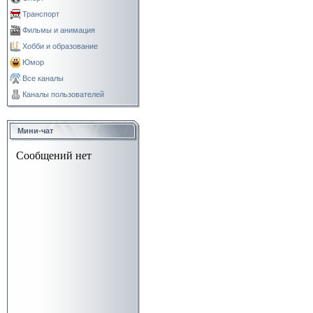
Транспорт
Фильмы и анимация
Хобби и образование
Юмор
Все каналы
Каналы пользователей
Мини-чат