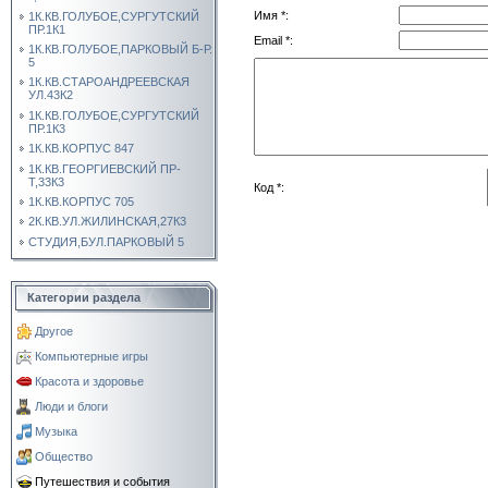
Имя *:
1К.КВ.ГОЛУБОЕ,СУРГУТСКИЙ
ПР.1К1
Email *:
1К.КВ.ГОЛУБОЕ,ПАРКОВЫЙ Б-Р.
5
1К.КВ.СТАРОАНДРЕЕВСКАЯ
УЛ.43К2
1К.КВ.ГОЛУБОЕ,СУРГУТСКИЙ
ПР.1К3
1К.КВ.КОРПУС 847
1К.КВ.ГЕОРГИЕВСКИЙ ПР-
Т,33К3
Код *:
1К.КВ.КОРПУС 705
2К.КВ.УЛ.ЖИЛИНСКАЯ,27К3
СТУДИЯ,БУЛ.ПАРКОВЫЙ 5
Категории раздела
Другое
Компьютерные игры
Красота и здоровье
Люди и блоги
Музыка
Общество
Путешествия и события