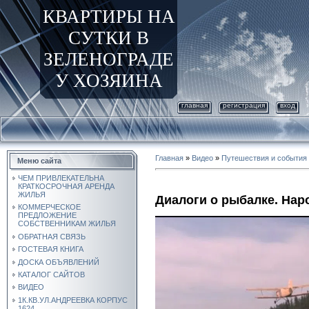
КВАРТИРЫ НА
СУТКИ В
ЗЕЛЕНОГРАДЕ
У ХОЗЯИНА
главная
регистрация
вход
Главная
»
Видео
»
Путешествия и события
Меню сайта
ЧЕМ ПРИВЛЕКАТЕЛЬНА
КРАТКОСРОЧНАЯ АРЕНДА
ЖИЛЬЯ
Диалоги о рыбалке. Нар
КОММЕРЧЕСКОЕ
ПРЕДЛОЖЕНИЕ
СОБСТВЕННИКАМ ЖИЛЬЯ
ОБРАТНАЯ СВЯЗЬ
ГОСТЕВАЯ КНИГА
ДОСКА ОБЪЯВЛЕНИЙ
КАТАЛОГ САЙТОВ
ВИДЕО
1К.КВ.УЛ.АНДРЕЕВКА КОРПУС
1624