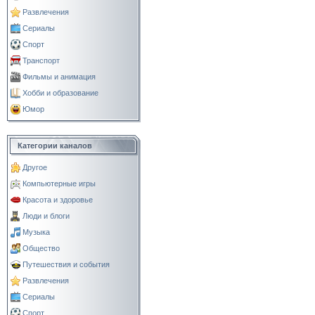
Развлечения
Сериалы
Спорт
Транспорт
Фильмы и анимация
Хобби и образование
Юмор
Категории каналов
Другое
Компьютерные игры
Красота и здоровье
Люди и блоги
Музыка
Общество
Путешествия и события
Развлечения
Сериалы
Спорт