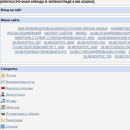
[
КРАТКОСРОЧНАЯ АРЕНДА В ЗЕЛЕНОГРАДЕ 8 965 4232543
]
Вход на сайт
Меню сайта
ЧЕМ ПРИВЛЕКАТЕЛЬНА КРАТКОСРОЧНАЯ АРЕНДА ЖИЛЬЯ
КОММЕРЧЕС
ДОСКА ОБЪЯВЛЕНИЙ
КАТАЛОГ САЙТОВ
ВИДЕО
1К.КВ.УЛ.АНДРЕЕВКА КОР
КВАРТИРА-СТУДИЯ, СТАРОАНДРЕЕВСКАЯ УЛ. 43К2
2К.КВ.ЖИЛИНСКАЯ У
2К.КВ.КОРПУС 353
2К.КВ.КОРПУС 360А
2К.КВ.КОРПУС 931
2К.КВ.ГЕОРГ
1-К.КВ.ГЕОРГИЕВСКИЙ ПР-Т, 33к5
3К.КВ.КОРПУС 1645
2К.КВ.ГОЛУБОЕ,ПА
1К.КВ.ГОЛУБОЕ,ПАРКОВЫЙ Б-Р. 5
1К.КВ.СТАРОАНДРЕЕВСКАЯ УЛ.43К2
1К.КВ.КОРПУС 705
2К.КВ.УЛ
Categories
Другое
Компьютерные игры
Красота и здоровье
Люди и блоги
Музыка
Общество
Путешествия и события
Развлечения
Сериалы