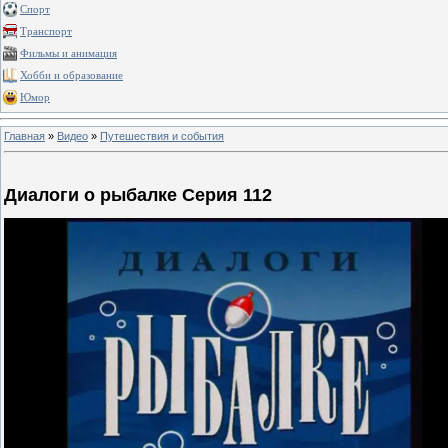
Спорт
Транспорт
Фильмы и анимация
Хобби и образование
Юмор
Главная
»
Видео
»
Путешествия и события
Диалоги о рыбалке Серия 112