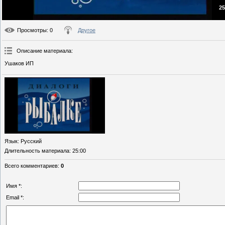
25
Просмотры
: 0
Другое
Описание материала
:
Ушаков ИП
Язык
: Русский
Длительность материала
: 25:00
Всего комментариев
:
0
Имя *:
Email *: