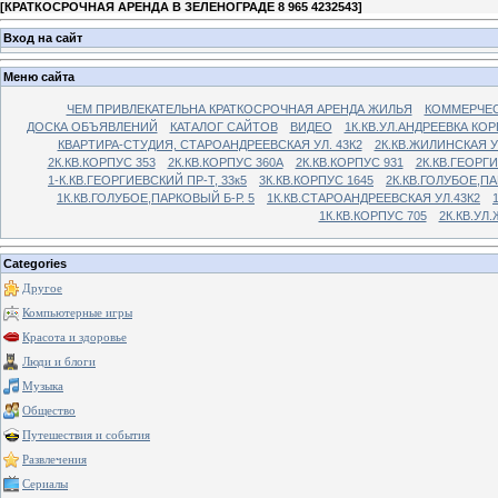
[
КРАТКОСРОЧНАЯ АРЕНДА В ЗЕЛЕНОГРАДЕ 8 965 4232543
]
Вход на сайт
Меню сайта
ЧЕМ ПРИВЛЕКАТЕЛЬНА КРАТКОСРОЧНАЯ АРЕНДА ЖИЛЬЯ
КОММЕРЧЕС
ДОСКА ОБЪЯВЛЕНИЙ
КАТАЛОГ САЙТОВ
ВИДЕО
1К.КВ.УЛ.АНДРЕЕВКА КОР
КВАРТИРА-СТУДИЯ, СТАРОАНДРЕЕВСКАЯ УЛ. 43К2
2К.КВ.ЖИЛИНСКАЯ У
2К.КВ.КОРПУС 353
2К.КВ.КОРПУС 360А
2К.КВ.КОРПУС 931
2К.КВ.ГЕОРГ
1-К.КВ.ГЕОРГИЕВСКИЙ ПР-Т, 33к5
3К.КВ.КОРПУС 1645
2К.КВ.ГОЛУБОЕ,ПА
1К.КВ.ГОЛУБОЕ,ПАРКОВЫЙ Б-Р. 5
1К.КВ.СТАРОАНДРЕЕВСКАЯ УЛ.43К2
1К.КВ.КОРПУС 705
2К.КВ.УЛ
Categories
Другое
Компьютерные игры
Красота и здоровье
Люди и блоги
Музыка
Общество
Путешествия и события
Развлечения
Сериалы