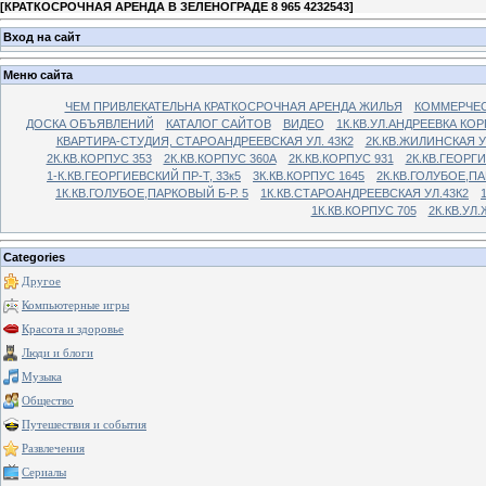
[
КРАТКОСРОЧНАЯ АРЕНДА В ЗЕЛЕНОГРАДЕ 8 965 4232543
]
Вход на сайт
Меню сайта
ЧЕМ ПРИВЛЕКАТЕЛЬНА КРАТКОСРОЧНАЯ АРЕНДА ЖИЛЬЯ
КОММЕРЧЕС
ДОСКА ОБЪЯВЛЕНИЙ
КАТАЛОГ САЙТОВ
ВИДЕО
1К.КВ.УЛ.АНДРЕЕВКА КОР
КВАРТИРА-СТУДИЯ, СТАРОАНДРЕЕВСКАЯ УЛ. 43К2
2К.КВ.ЖИЛИНСКАЯ У
2К.КВ.КОРПУС 353
2К.КВ.КОРПУС 360А
2К.КВ.КОРПУС 931
2К.КВ.ГЕОРГ
1-К.КВ.ГЕОРГИЕВСКИЙ ПР-Т, 33к5
3К.КВ.КОРПУС 1645
2К.КВ.ГОЛУБОЕ,ПА
1К.КВ.ГОЛУБОЕ,ПАРКОВЫЙ Б-Р. 5
1К.КВ.СТАРОАНДРЕЕВСКАЯ УЛ.43К2
1К.КВ.КОРПУС 705
2К.КВ.УЛ
Categories
Другое
Компьютерные игры
Красота и здоровье
Люди и блоги
Музыка
Общество
Путешествия и события
Развлечения
Сериалы