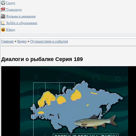
Спорт
Транспорт
Фильмы и анимация
Хобби и образование
Юмор
Главная
»
Видео
»
Путешествия и события
Диалоги о рыбалке Серия 189