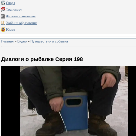
Спорт
Транспорт
Фильмы и анимация
Хобби и образование
Юмор
Главная
»
Видео
»
Путешествия и события
Диалоги о рыбалке Серия 198