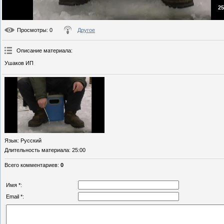
25
Просмотры
: 0
Другое
Описание материала
:
Ушаков ИП
Язык
: Русский
Длительность материала
: 25:00
Всего комментариев
:
0
Имя *:
Email *: