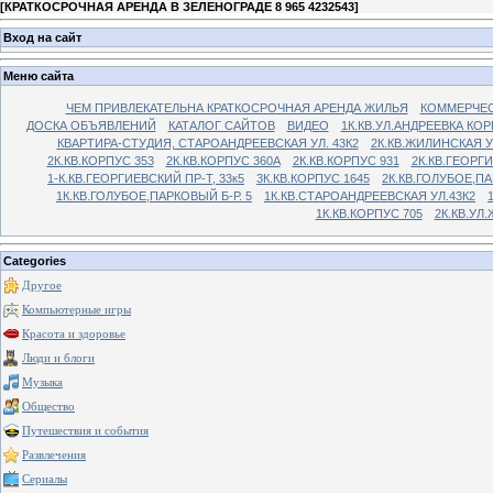
[
КРАТКОСРОЧНАЯ АРЕНДА В ЗЕЛЕНОГРАДЕ 8 965 4232543
]
Вход на сайт
Меню сайта
ЧЕМ ПРИВЛЕКАТЕЛЬНА КРАТКОСРОЧНАЯ АРЕНДА ЖИЛЬЯ
КОММЕРЧЕС
ДОСКА ОБЪЯВЛЕНИЙ
КАТАЛОГ САЙТОВ
ВИДЕО
1К.КВ.УЛ.АНДРЕЕВКА КОР
КВАРТИРА-СТУДИЯ, СТАРОАНДРЕЕВСКАЯ УЛ. 43К2
2К.КВ.ЖИЛИНСКАЯ У
2К.КВ.КОРПУС 353
2К.КВ.КОРПУС 360А
2К.КВ.КОРПУС 931
2К.КВ.ГЕОРГ
1-К.КВ.ГЕОРГИЕВСКИЙ ПР-Т, 33к5
3К.КВ.КОРПУС 1645
2К.КВ.ГОЛУБОЕ,ПА
1К.КВ.ГОЛУБОЕ,ПАРКОВЫЙ Б-Р. 5
1К.КВ.СТАРОАНДРЕЕВСКАЯ УЛ.43К2
1К.КВ.КОРПУС 705
2К.КВ.УЛ
Categories
Другое
Компьютерные игры
Красота и здоровье
Люди и блоги
Музыка
Общество
Путешествия и события
Развлечения
Сериалы