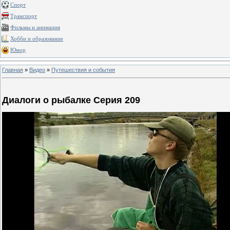
Спорт
Транспорт
Фильмы и анимация
Хобби и образование
Юмор
Главная
»
Видео
»
Путешествия и события
Диалоги о рыбалке Серия 209