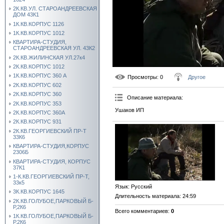
2К.КВ.УЛ. СТАРОАНДРЕЕВСКАЯ
ДОМ 43К1
1К.КВ.КОРПУС 1126
1К.КВ.КОРПУС 1012
КВАРТИРА-СТУДИЯ,
СТАРОАНДРЕЕВСКАЯ УЛ. 43К2
2К.КВ.ЖИЛИНСКАЯ УЛ.27к4
2К.КВ.КОРПУС 1012
1К.КВ.КОРПУС 360 А
Просмотры
: 0
Другое
2К.КВ.КОРПУС 602
2К.КВ.КОРПУС 360
Описание материала
:
2К.КВ.КОРПУС 353
Ушаков ИП
2К.КВ.КОРПУС 360А
2К.КВ.КОРПУС 931
2К.КВ.ГЕОРГИЕВСКИЙ ПР-Т
33К6
КВАРТИРА-СТУДИЯ,КОРПУС
2306Б
КВАРТИРА-СТУДИЯ, КОРПУС
37К1
1-К.КВ.ГЕОРГИЕВСКИЙ ПР-Т,
33к5
Язык
: Русский
3К.КВ.КОРПУС 1645
Длительность материала
: 24:59
2К.КВ.ГОЛУБОЕ,ПАРКОВЫЙ Б-
Р,2К6
Всего комментариев
:
0
1К.КВ.ГОЛУБОЕ,ПАРКОВЫЙ Б-
Р,2К6