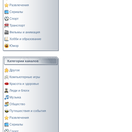
Развлечения
Сериалы
Спорт
Транспорт
Фильмы и анимация
Хобби и образование
Юмор
Категории каналов
Другое
Компьютерные игры
Красота и здоровье
Люди и блоги
Музыка
Общество
Путешествия и события
Развлечения
Сериалы
Спорт