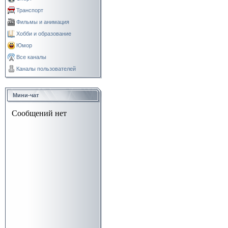
Транспорт
Фильмы и анимация
Хобби и образование
Юмор
Все каналы
Каналы пользователей
Мини-чат