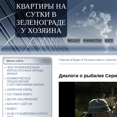
КВАРТИРЫ НА
СУТКИ В
ЗЕЛЕНОГРАДЕ
У ХОЗЯИНА
главная
регистрация
вход
Главная
»
Видео
»
Путешествия и события
Меню сайта
ЧЕМ ПРИВЛЕКАТЕЛЬНА
КРАТКОСРОЧНАЯ АРЕНДА
ЖИЛЬЯ
Диалоги о рыбалке Сери
КОММЕРЧЕСКОЕ
ПРЕДЛОЖЕНИЕ
СОБСТВЕННИКАМ ЖИЛЬЯ
ОБРАТНАЯ СВЯЗЬ
ГОСТЕВАЯ КНИГА
ДОСКА ОБЪЯВЛЕНИЙ
КАТАЛОГ САЙТОВ
ВИДЕО
1К.КВ.УЛ.АНДРЕЕВКА КОРПУС
1624