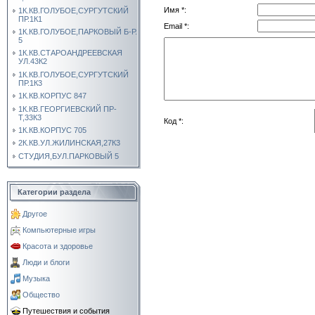
Имя *:
1К.КВ.ГОЛУБОЕ,СУРГУТСКИЙ
ПР.1К1
Email *:
1К.КВ.ГОЛУБОЕ,ПАРКОВЫЙ Б-Р.
5
1К.КВ.СТАРОАНДРЕЕВСКАЯ
УЛ.43К2
1К.КВ.ГОЛУБОЕ,СУРГУТСКИЙ
ПР.1К3
1К.КВ.КОРПУС 847
1К.КВ.ГЕОРГИЕВСКИЙ ПР-
Т,33К3
Код *:
1К.КВ.КОРПУС 705
2К.КВ.УЛ.ЖИЛИНСКАЯ,27К3
СТУДИЯ,БУЛ.ПАРКОВЫЙ 5
Категории раздела
Другое
Компьютерные игры
Красота и здоровье
Люди и блоги
Музыка
Общество
Путешествия и события